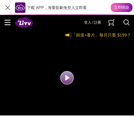
下載 APP，海量影劇免登入立即看
登入 / 註冊
「頻道+看片」每月只要 $199？