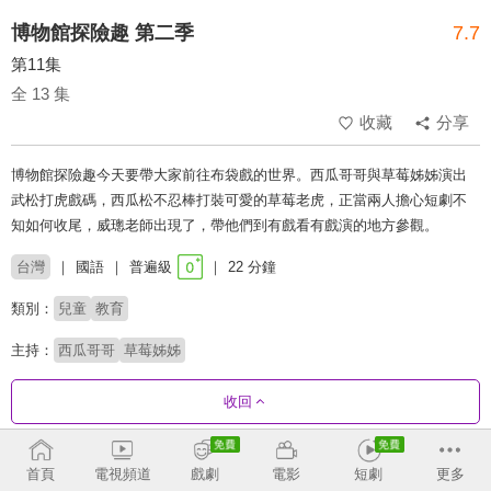
博物館探險趣 第二季
7.7
第11集
全 13 集
收藏
分享
博物館探險趣今天要帶大家前往布袋戲的世界。西瓜哥哥與草莓姊姊演出
武松打虎戲碼，西瓜松不忍棒打裝可愛的草莓老虎，正當兩人擔心短劇不
知如何收尾，威璁老師出現了，帶他們到有戲看有戲演的地方參觀。
台灣
國語
普遍級
22 分鐘
類別：
兒童
教育
主持：
西瓜哥哥
草莓姊姊
收回
劇集列表
正序
首頁
電視頻道
戲劇
電影
短劇
更多