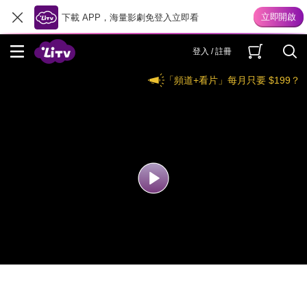
下載 APP，海量影劇免登入立即看
登入 / 註冊
「頻道+看片」每月只要 $199？