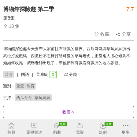
博物館探險趣 第二季
7.7
第8集
全 13 集
收藏
分享
博物館探險趣今天要帶大家前往布袋戲的世界。西瓜哥哥與草莓姊姊演出
武松打虎戲碼，西瓜松不忍棒打裝可愛的草莓老虎，正當兩人擔心短劇不
知如何收尾，威璁老師出現了，帶他們到有戲看有戲演的地方參觀。
台灣
國語
普遍級
22 分鐘
類別：
兒童
教育
主持：
西瓜哥哥
草莓姊姊
收回
劇集列表
正序
首頁
電視頻道
戲劇
電影
短劇
更多