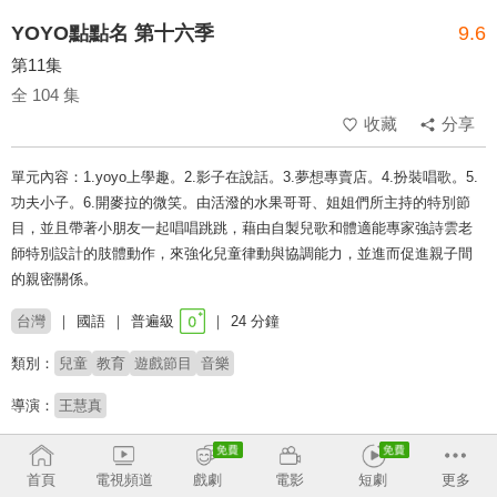
YOYO點點名 第十六季
9.6
第11集
全 104 集
收藏
分享
單元內容：1.yoyo上學趣。2.影子在說話。3.夢想專賣店。4.扮裝唱歌。5.
功夫小子。6.開麥拉的微笑。由活潑的水果哥哥、姐姐們所主持的特別節
目，並且帶著小朋友一起唱唱跳跳，藉由自製兒歌和體適能專家強詩雲老
師特別設計的肢體動作，來強化兒童律動與協調能力，並進而促進親子間
的親密關係。
台灣
國語
普遍級
24 分鐘
類別：
兒童
教育
遊戲節目
音樂
導演：
王慧真
主持：
香蕉哥哥
西瓜哥哥
蜜蜂姐姐
草莓姐姐
柳丁哥哥
月亮姐姐
太陽哥哥
彩虹姐姐
雲朵姐姐
杰希哥哥
橘子姐姐
KIWI姐姐
首頁
電視頻道
戲劇
電影
短劇
更多