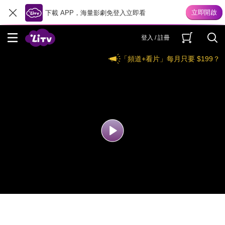
下載 APP，海量影劇免登入立即看
登入 / 註冊
「頻道+看片」每月只要 $199？