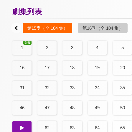
劇集列表
00 集）
第15季
（全 104 集）
第16季
（全 104 集）
1
2
3
4
5
16
17
18
19
20
31
32
33
34
35
46
47
48
49
50
61
62
63
64
65