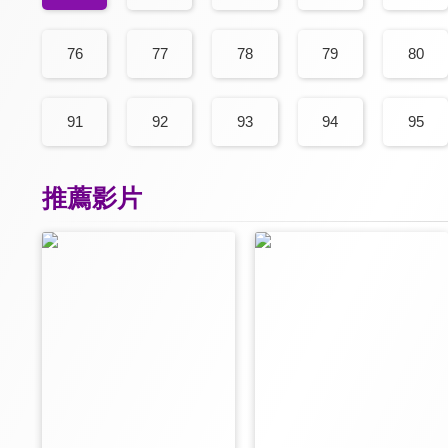
76
77
78
79
80
91
92
93
94
95
推薦影片