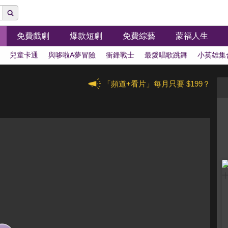
免費戲劇
爆款短劇
免費綜藝
蒙福人生
兒童卡通
與哆啦A夢冒險
衝鋒戰士
最愛唱歌跳舞
小英雄集
「頻道+看片」每月只要 $199？