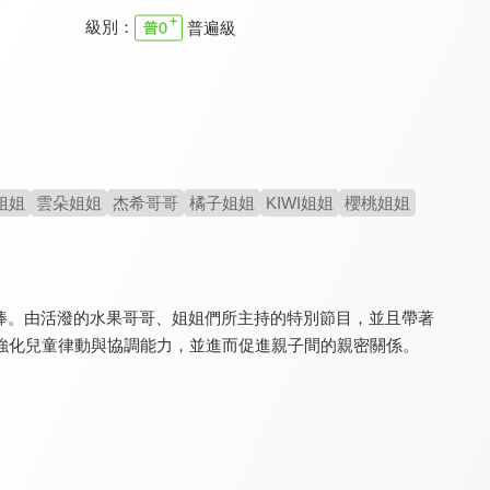
級別：
普遍級
YOYO點點名 第22季
YOYO點點名 第十九季
YOYO點點名 第二十一季
9.6
9.6
9.6
全 145 集
全 106 集
全 155 集
姐姐
雲朵姐姐
杰希哥哥
橘子姐姐
KIWI姐姐
櫻桃姐姐
派對好棒棒。由活潑的水果哥哥、姐姐們所主持的特別節目，並且帶著
強化兒童律動與協調能力，並進而促進親子間的親密關係。
YOYO點點名 第23季
YOYO點點名 第十八季
原來如此 S2
9.6
9.6
8.2
全 128 集
全 160 集
全 60 集