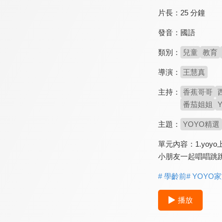
片長：
25 分鐘
發音：
國語
類別：
兒童
教育
導演：
王慧真
主持：
香蕉哥哥
番茄姐姐
主題：
YOYO精選
單元內容：1.yo
小朋友一起唱唱跳
# 學齡前
# YOYO
播放