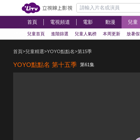
首頁
電視頻道
電影
動漫
兒童
兒童首頁
進階篩選
兒童人氣榜
本周更新
放暑假
首頁
>
兒童精選
>
YOYO點點名
>
第15季
YOYO點點名 第十五季
第61集