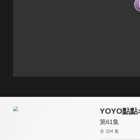
YOYO點點
第61集
全 104 集