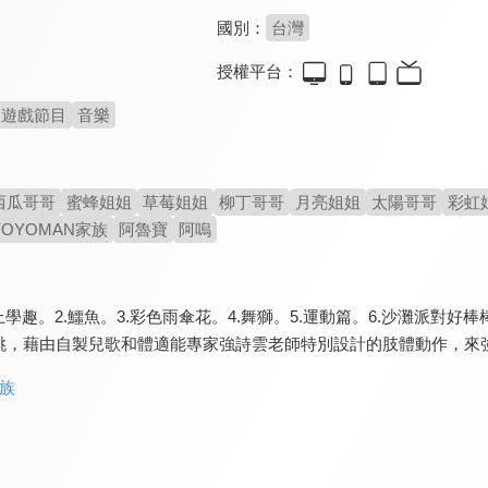
國別：
台灣
授權平台：
遊戲節目
音樂
西瓜哥哥
蜜蜂姐姐
草莓姐姐
柳丁哥哥
月亮姐姐
太陽哥哥
彩虹
YOYOMAN家族
阿魯寶
阿嗚
yo上學趣。2.鱷魚。3.彩色雨傘花。4.舞獅。5.運動篇。6.沙灘
跳，藉由自製兒歌和體適能專家強詩雲老師特別設計的肢體動作，來
家族