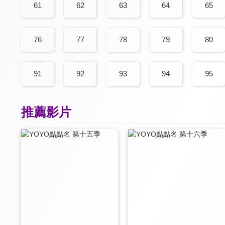
61
62
63
64
65
76
77
78
79
80
91
92
93
94
95
推薦影片