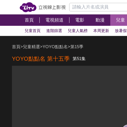
首頁
電視頻道
電影
動漫
兒童
兒童首頁
進階篩選
兒童人氣榜
本周更新
放暑假
首頁
>
兒童精選
>
YOYO點點名
>
第15季
YOYO點點名 第十五季
第51集