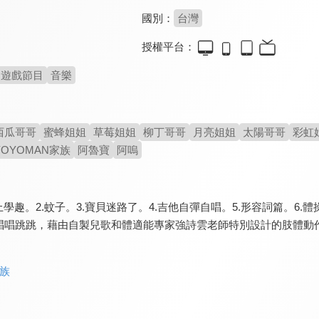
國別：
台灣
授權平台：
遊戲節目
音樂
西瓜哥哥
蜜蜂姐姐
草莓姐姐
柳丁哥哥
月亮姐姐
太陽哥哥
彩虹
YOYOMAN家族
阿魯寶
阿嗚
yo上學趣。2.蚊子。3.寶貝迷路了。4.吉他自彈自唱。5.形容詞篇
唱唱跳跳，藉由自製兒歌和體適能專家強詩雲老師特別設計的肢體動
家族