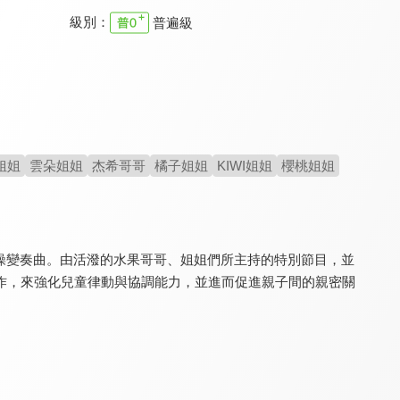
級別：
普遍級
YOYO點點名 第22季
YOYO點點名 第十九季
YOYO點點名 第二十一季
9.6
9.6
9.6
全 145 集
全 106 集
全 155 集
姐姐
雲朵姐姐
杰希哥哥
橘子姐姐
KIWI姐姐
櫻桃姐姐
。6.體操變奏曲。由活潑的水果哥哥、姐姐們所主持的特別節目，並
作，來強化兒童律動與協調能力，並進而促進親子間的親密關
YOYO點點名 第23季
YOYO點點名 第十八季
原來如此 S2
9.6
9.6
8.2
全 128 集
全 160 集
全 60 集