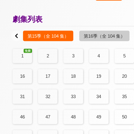
劇集列表
00 集）
第15季
（全 104 集）
第16季
（全 104 集）
1
2
3
4
5
16
17
18
19
20
31
32
33
34
35
46
47
48
49
50