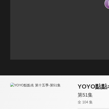
YOYO點點
第51集
全 104 集