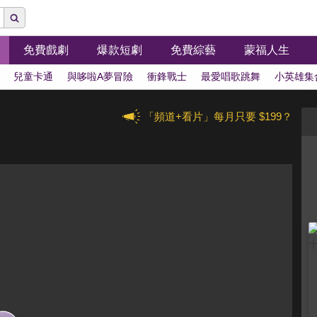
免費戲劇
爆款短劇
免費綜藝
蒙福人生
兒童卡通
與哆啦A夢冒險
衝鋒戰士
最愛唱歌跳舞
小英雄集
「頻道+看片」每月只要 $199？