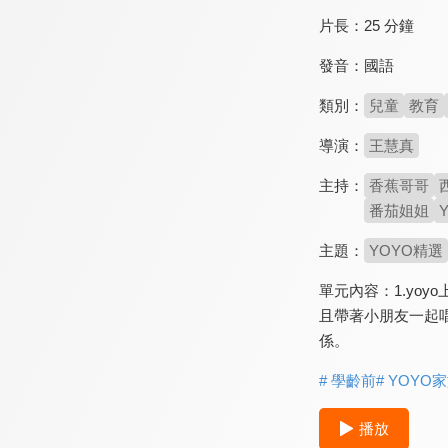
片長：
25 分鐘
發音：
國語
類別：
兒童
教育
導演：
王慧真
主持：
香蕉哥哥
番茄姐姐
主題：
YOYO精選
單元內容：1.yo
且帶著小朋友一起
係。
# 學齡前
# YOYO
播放