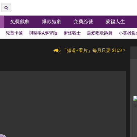
免費戲劇
爆款短劇
免費綜藝
蒙福人生
兒童卡通
與哆啦A夢冒險
衝鋒戰士
最愛唱歌跳舞
小英雄集
「頻道+看片」每月只要 $199？