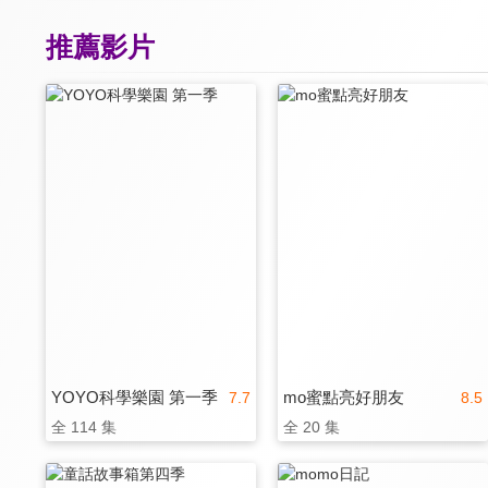
推薦影片
YOYO科學樂園 第一季
mo蜜點亮好朋友
7.7
8.5
全 114 集
全 20 集