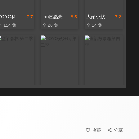
YOYO科學樂園 第一季
mo蜜點亮好朋友
大頭小狀元 第一季
7.7
8.5
7.2
全 114 集
全 20 集
全 14 集
塗丫森林 第二季
YOYO好好玩 第二季
童話故事箱第四季
7.7
8.2
7.5
全 13 集
全 29 集
更新至第 36 集
收藏
分享