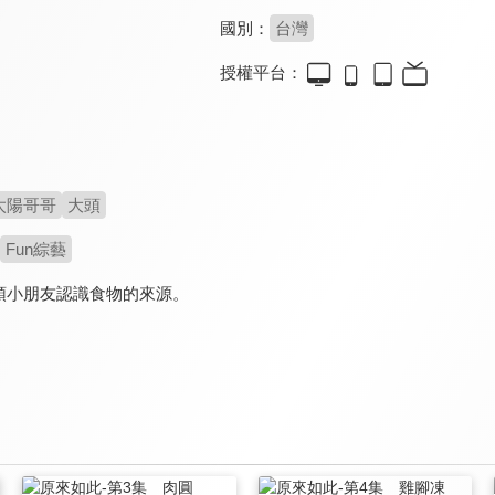
國別：
台灣
授權平台：
太陽哥哥
大頭
Fun綜藝
領小朋友認識食物的來源。