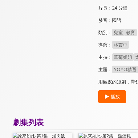
片長：
24 分鐘
發音：
國語
類別：
兒童
教育
導演：
林貫中
主持：
草莓姐姐
主題：
YOYO精選
用幽默的短劇，帶
播放
劇集列表