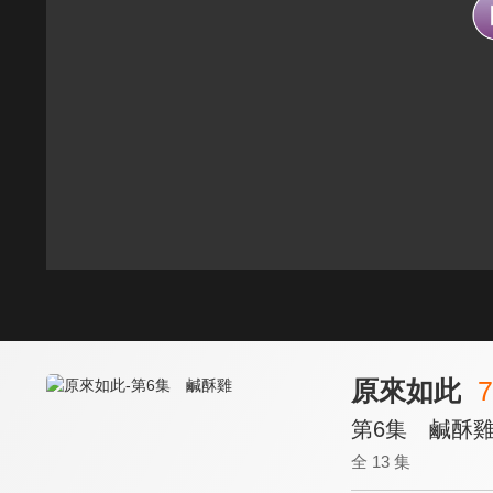
原來如此
7
第6集 鹹酥
全 13 集