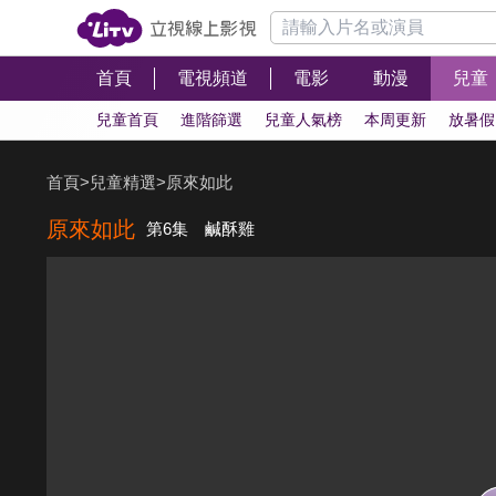
首頁
電視頻道
電影
動漫
兒童
兒童首頁
進階篩選
兒童人氣榜
本周更新
放暑假
首頁
>
兒童精選
>
原來如此
原來如此
第6集 鹹酥雞