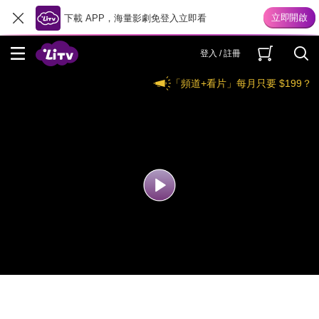
下載 APP，海量影劇免登入立即看
登入 / 註冊
「頻道+看片」每月只要 $199？