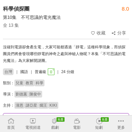
科學偵探團
8.0
第10集 不可思議的電光魔法
全 13 集
收藏
分享
沒碰到電源卻會產生電，大家可能都遇過「靜電」這種科學現象，而偵探
團員們將會發現哪些靜電的神奇之處與神秘人物呢？本集「不可思議的電
光魔法」為大家解開謎團。
台灣
國語
普遍級
24 分鐘
類別：
兒童
教育
科學
導演：
劉德蕙
陳俊中
主持：
潼恩
謎亞星
爓王
KIKI
收回
首頁
電視頻道
戲劇
電影
短劇
更多