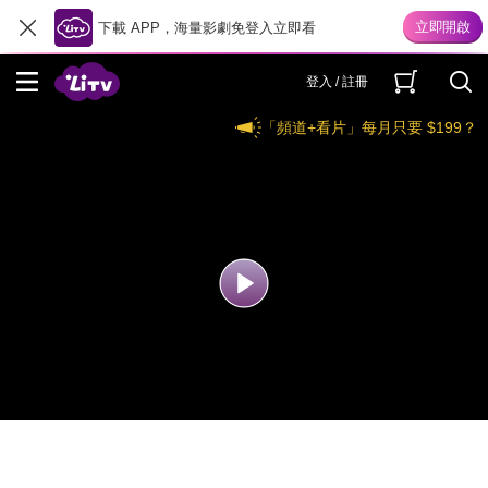
下載 APP，海量影劇免登入立即看
登入 / 註冊
「頻道+看片」每月只要 $199？