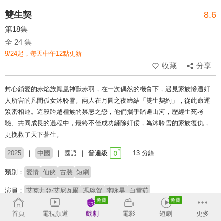
雙生契
8.6
第18集
全 24 集
9/24起，每天中午12點更新
收藏
分享
封心鎖愛的赤焰族鳳凰神獸赤羽，在一次偶然的機會下，遇見家族慘遭奸
人所害的凡間孤女沐聆雪。兩人在月圓之夜締結「雙生契約」，從此命運
緊密相連。這段跨越種族的禁忌之戀，他們攜手踏遍山河，歷經生死考
驗、共同成長的過程中，最終不僅成功鏟除奸佞，為沐聆雪的家族復仇，
更挽救了天下蒼生。
2025
中國
國語
普遍級
13 分鐘
類別：
愛情
仙俠
古裝
短劇
演員：
艾克力亞‧艾尼瓦爾
馮琬賀
李詠昊
白雪茹
導演：
喜子
首頁
電視頻道
戲劇
電影
短劇
更多