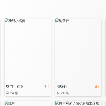
柴門小福妻
海昏行
8.4
8.4
全 24 集
全 24 集