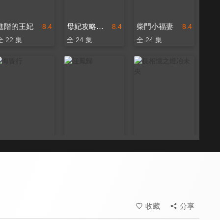
進階的王妃
母妃攻略手冊
柴門小福妻
8.4
8.4
8.4
全 22 集
全 24 集
全 24 集
海昏行
迎鳳歸
長相憶之燈冶未央
8.4
8.4
8.4
全 24 集
全 28 集
全 24 集
收藏
分享