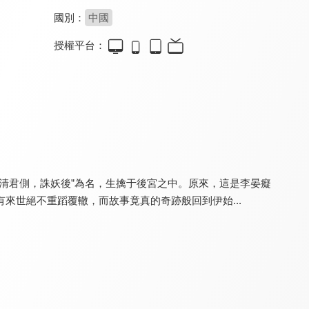
國別：
中國
授權平台：
貴嫡
還珠
將軍府來了個小廚娘之落難千金
8.6
8.4
8.4
全 21 集
全 31 集
全 24 集
清君側，誅妖後”為名，生擒于後宮之中。原來，這是李晏癡
來世絕不重蹈覆轍，而故事竟真的奇跡般回到伊始...
錦繡令
與君渡長歡
賢婿
8.4
8.4
8.4
全 24 集
全 24 集
全 26 集