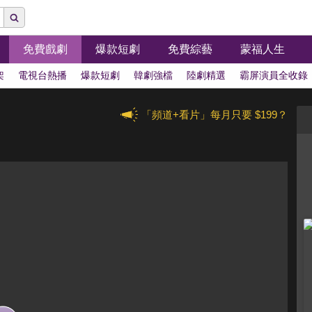
免費戲劇
爆款短劇
免費綜藝
蒙福人生
架
電視台熱播
爆款短劇
韓劇強檔
陸劇精選
霸屏演員全收錄
「頻道+看片」每月只要 $199？