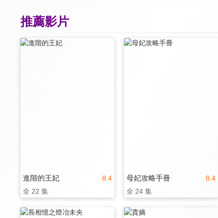
推薦影片
進階的王妃
母妃攻略手冊
8.4
8.4
全 22 集
全 24 集