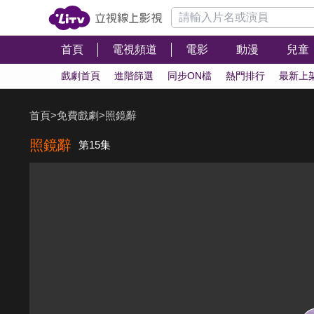
首頁
電視頻道
電影
動漫
兒童
戲劇首頁
進階篩選
同步ON檔
熱門排行
最新上
首頁
>
免費戲劇
>
照鏡辭
照鏡辭
第15集