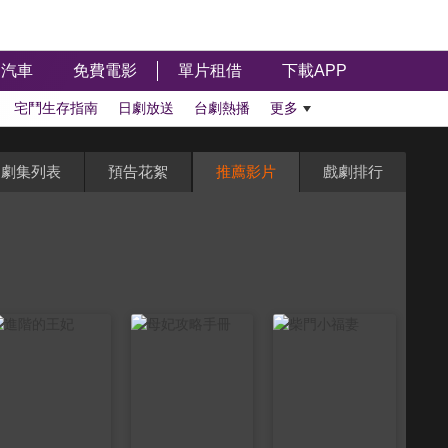
汽車
免費電影
單片租借
下載APP
宅鬥生存指南
日劇放送
台劇熱播
更多
劇集列表
預告花絮
推薦影片
戲劇排行