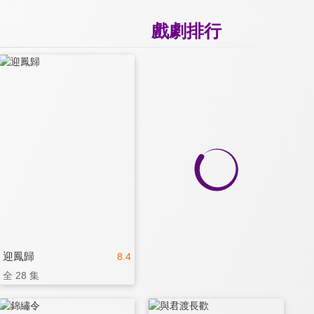
戲劇排行
迎鳳歸
8.4
全 28 集