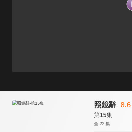
照鏡辭
8.6
第15集
全 22 集