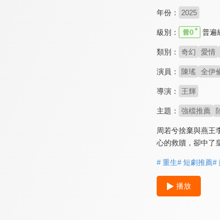
年份：
2025
級別：
普遍
類別：
奇幻
愛情
演員：
陳瑤
全伊
導演：
王輝
主題：
強檔推薦
周若兮捨棄與燕王
心的救贖，卻中了
# 重生
# 短劇推薦
#
播放