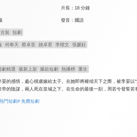
片長：
18 分鐘
發音：
國語
級
古裝
短劇
倫
何奉天
蔡卓音
姚卓君
李楷文
張媛鈺
陸劇精選
最新上架
爆款短劇
熱播榜
重生
李晏的感情，處心積慮嫁給太子。在她即將權傾天下之際，被李晏以“
皇帝的陰謀，兩人死在皇城之下。在生命的最後一刻，周若兮發誓若有
 熱門短劇
# 免費短劇