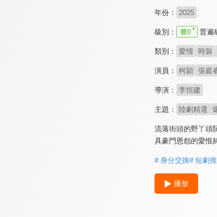
年份：
2025
級別：
普遍
類別：
愛情
時裝
演員：
柯穎
張庭
導演：
李恒建
主題：
陸劇精選
流落街頭的野丫頭
具豪門恩怨的愛恨
# 身分交換
# 短劇
播放