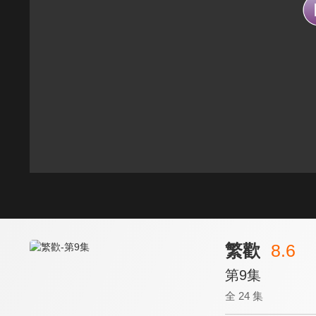
繁歡
8.6
第9集
全 24 集