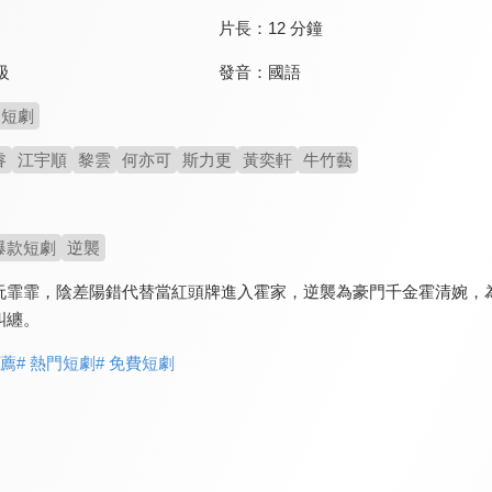
片長：
12 分鐘
發音：
國語
級
短劇
睿
江宇順
黎雲
何亦可
斯力更
黃奕軒
牛竹藝
爆款短劇
逆襲
阮霏霏，陰差陽錯代替當紅頭牌進入霍家，逆襲為豪門千金霍清婉，
糾纏。
推薦
# 熱門短劇
# 免費短劇