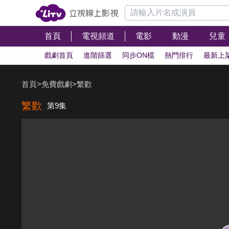
首頁
電視頻道
電影
動漫
兒童
戲劇首頁
進階篩選
同步ON檔
熱門排行
最新上
首頁
>
免費戲劇
>
繁歡
繁歡
第9集