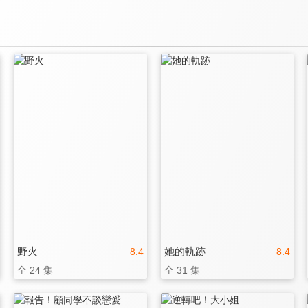
野火
她的軌跡
8.4
8.4
全 24 集
全 31 集