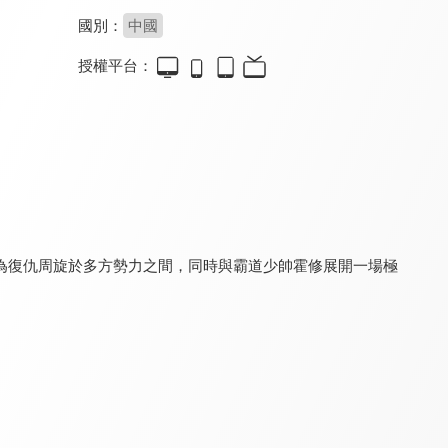
國別：
中國
授權平台：
我的主夫男友
報告！顧同學不談戀愛
逆轉吧！大小姐
8.4
8.2
8.0
全 24 集
全 18 集
全 14 集
為復仇周旋於多方勢力之間，同時與霸道少帥霍修展開一場極
宋少夫人的破壞日常
吻三次
勾心
8.2
8.2
8.4
全 22 集
全 13 集
全 24 集