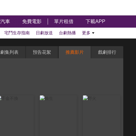
汽車
免費電影
單片租借
下載APP
宅鬥生存指南
日劇放送
台劇熱播
更多
劇集列表
預告花絮
推薦影片
戲劇排行