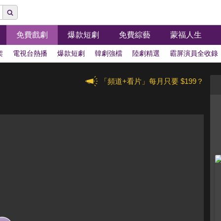
免費戲劇
爆款短劇
免費綜藝
蒙福人生
架
電視台熱播
爆款短劇
韓劇強檔
陸劇精選
霸屏演員全收錄
「頻道+看片」每月只要 $199？