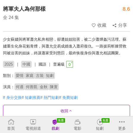
將軍夫人為何那樣
8.6
全 24 集
收藏
分享
少女蘇嫿與將軍蕭允私奔相戀，卻遭姐姐陷害，被二少蕭燁姦污活埋。蘇
嫿重生化身花魁青煙，與蕭允交易成婚進入蕭府復仇。一路披荊斬棘營救
同被迫害的姐妹，終讓蕭家受到懲罰，最終恢復身份與蕭允相認團聚。
2025
中國
國語
普遍級
類別：
愛情
家庭
古裝
短劇
演員：
何適
何善凱
金秋
陳寰
# 身分交換
# 短劇推薦
# 熱門短劇
# 免費短劇
收回
首頁
電視頻道
戲劇
電影
短劇
更多
劇集列表
正序