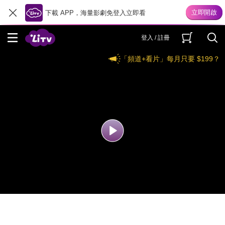
下載 APP，海量影劇免登入立即看
登入 / 註冊
「頻道+看片」每月只要 $199？