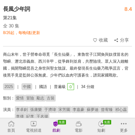
長風少年詞
8.4
第21集
全 30 集
8/26起，每晚6點更新
收藏
分享
商山末年，世子營奉命尋覓「長生仙藥」。東魯世子江聞奐與奴僕冒名的
鄂瞬、瀝北崇義彪、西川辛甲，從爭鋒到並肩，共歷險境。眾人深入鐘離
國，揭開鄂瞬昆吾之身世與聖女陰謀。最終發現長生仙藥乃戰爭謊言，背
後黑手竟是監師公孫無虞。少年們以血肉守護蒼生，譜寫家國戰歌。
2025
中國
國語
普遍級
34 分鐘
類別：
愛情
冒險
勵志
古裝
演員：
李卓釗
張康樂
于濟瑋
宋芳園
李嘉豪
蘇夢迪
曾宥臻
祁心蕊
李倩
紀李
王名揚
導演：
十一月
首頁
電視頻道
戲劇
電影
短劇
更多