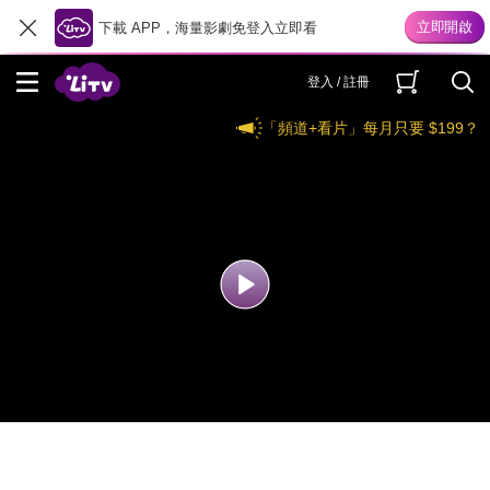
下載 APP，海量影劇免登入立即看
登入 / 註冊
「頻道+看片」每月只要 $199？