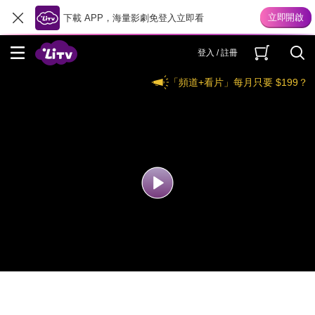
下載 APP，海量影劇免登入立即看
登入 / 註冊
「頻道+看片」每月只要 $199？