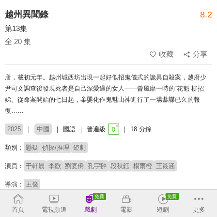
越州異聞錄
8.2
第13集
全 20 集
收藏
分享
唐，載初元年。越州城西坊出現一起好似招鬼儀式的詭異自殺案，越府少
尹司文調查後發現死者是自己深愛過的女人——曾風靡一時的“花魁”柳招
娣。從命案開始的七日起，棄嬰化作鬼魅山神進行了一場蓄謀已久的報
復……
2025
中國
國語
普遍級
18 分鐘
類別：
懸疑
偵探/推理
短劇
演員：
于軒晨
李歡
劉宴僑
孔宇翀
段秋鈺
楊雨橙
王筱涵
導演：
王俊
# 短劇推薦
# 熱門短劇
# 免費短劇
首頁
電視頻道
戲劇
電影
短劇
更多