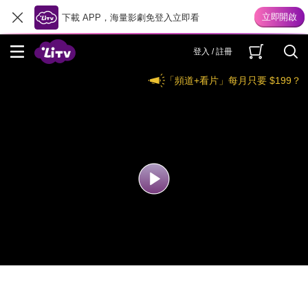
下載 APP，海量影劇免登入立即看
登入 / 註冊
「頻道+看片」每月只要 $199？