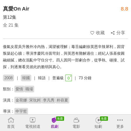
真愛On Air
8.8
第12集
全 21 集
收藏
分享
傲氣女星吳升雅外冷內熱，渴望被理解；毒舌編劇徐英恩辛辣犀利，因背
叛築起心牆；導演李慶民冷面苛刻，與英恩有難解過往；經紀人張基俊圓
融細膩，總在混亂中守住分寸。四人因同一部劇合作，從爭執、碰撞、試
探，到逐漸看見彼此的脆弱與真心。
2008
韓國
韓語
普遍級
73 分鐘
類別：
愛情
職場
演員：
金荷娜
宋玧妸
李凡秀
朴容夏
導演：
申宇哲
收回
首頁
電視頻道
戲劇
電影
短劇
更多