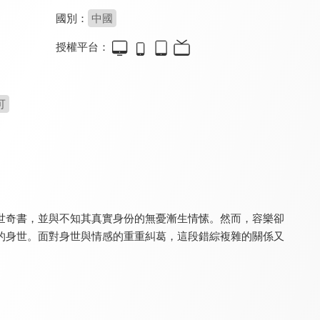
國別：
中國
授權平台：
長樂曲(閩南語版)
借寧安(30分鐘版)
迎鳳歸
6.6
8.4
8.4
全 40 集
全 8 集
全 28 集
可
世奇書，並與不知其真實身份的無憂漸生情愫。然而，容樂卻
的身世。面對身世與情感的重重糾葛，這段錯綜複雜的關係又
三國機密之潛龍在淵
少年江湖
琉璃
7.4
8.0
8.5
全 54 集
全 24 集
全 59 集