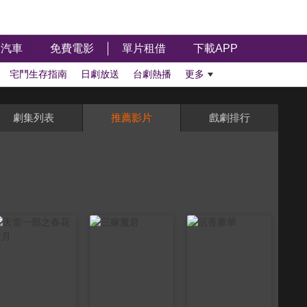
汽車
免費電影
單片租借
下載APP
宅鬥生存指南
日劇放送
台劇熱播
更多
劇集列表
推薦影片
戲劇排行