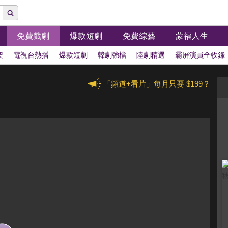
免費戲劇
爆款短劇
免費綜藝
蒙福人生
架
電視台熱播
爆款短劇
韓劇強檔
陸劇精選
霸屏演員全收錄
「頻道+看片」每月只要 $199？