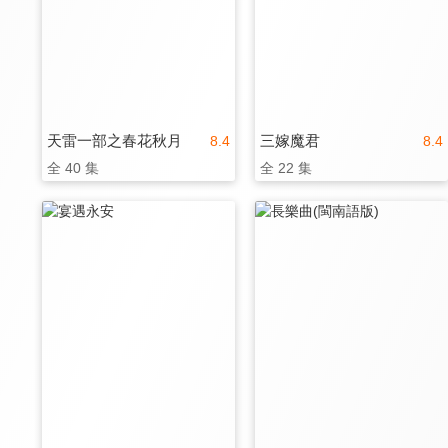
天雷一部之春花秋月
三嫁魔君
8.4
8.4
全 40 集
全 22 集