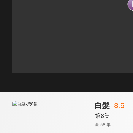
白髮
8.6
第8集
全 58 集