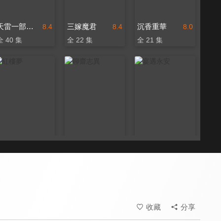
天雷一部之春花秋月
三嫁魔君
沉香重華
8.4
8.4
8.0
全 40 集
全 22 集
全 21 集
紅樓夢
聊齋志異
宴遇永安
8.6
8.2
8.8
全 50 集
全 36 集
全 32 集
收藏
分享