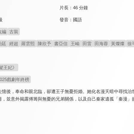
片長：
46 分鐘
發音：
國語
級
改編
古裝
治廷
經超
羅雲熙
陳欣予
書亞信
王崳
田雷
田海蓉
黃燦燦
徐
髮王妃》
2025戲劇年終榜
失憶後，奉命和親北臨，卻遭王子無憂拒婚。她化名漫夭暗中尋找治
籌，並意外揭露傅籌與無憂的兄弟關係，以及自己秦家遺孤「秦漫」