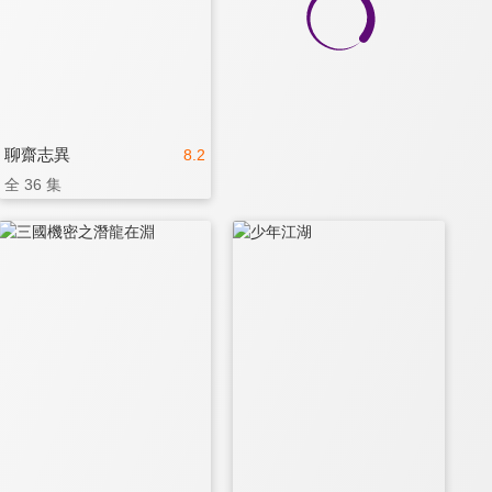
聊齋志異
8.2
全 36 集