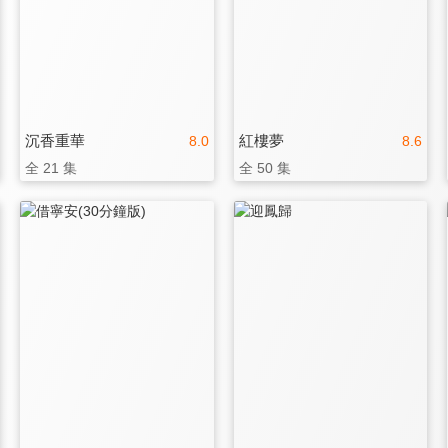
沉香重華
紅樓夢
8.0
8.6
全 21 集
全 50 集