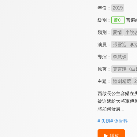
年份：
2019
級別：
普遍
類別：
愛情
小說
演員：
張雪迎
李
導演：
李慧珠
原著：
莫言殤《白
主題：
陸劇精選
西啟長公主容樂在
被迫嫁給大將軍傅
將如何發展...
# 失憶
# 偽骨科
播放