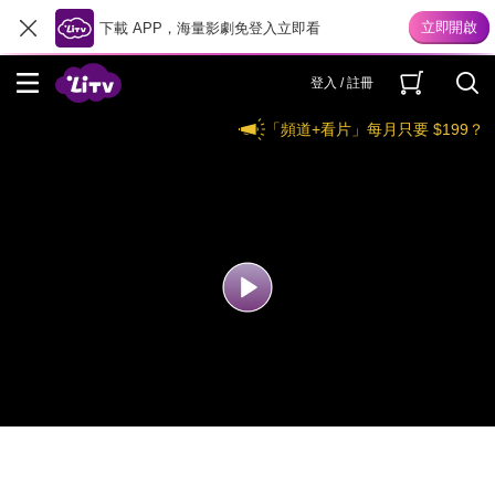
下載 APP，海量影劇免登入立即看
登入 / 註冊
「頻道+看片」每月只要 $199？