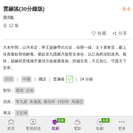
雲赫謠(30分鐘版)
8.4
第8集
全 12 集
收藏
分享
大未年間，山河未定，寧王趙赫帶兵出征，命懸一線。太卜署奉旨，獻上
珍貴藥奴替他解毒。藥奴壹九隱藏月族聖女身份，以己為餌深陷迷局。最
終，趙赫與雲瑤攜手釐清月族被屠真相，跨越生死，不忘初心，守護天下
安寧。
2025
中國
國語
普遍級
24 分鐘
類別：
愛情
古裝
演員：
李九霖
朱麗嵐
陳添祥
付妤舒
馬麗亞
導演：
王宏博
# 權謀
首頁
電視頻道
戲劇
電影
短劇
更多