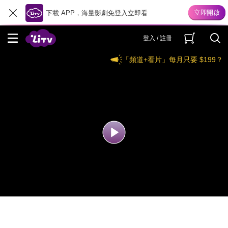
下載 APP，海量影劇免登入立即看
登入 / 註冊
「頻道+看片」每月只要 $199？