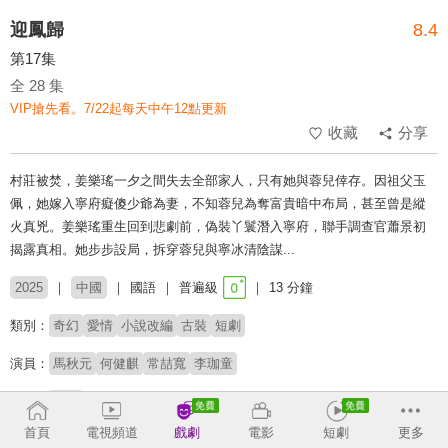
迎鳳歸
8.4
第17集
全 28 集
VIP搶先看。7/22起每天中午12點更新
收藏
分享
村莊被焚，姜樂瑤一夕之間失去全部家人，只有她與蓉兒倖存。因祖父玉
佩，她嫁入寧府癡傻少爺為妻，不知蓉兒為奪富貴暗中布局，甚至曾是縱
火真兇。姜樂瑤重生回到悲劇前，偽裝丫鬟潛入寧府，聯手調查官蕭景初
揭露真相。她步步設局，拆穿蓉兒與寧冰清陰謀...
2025
中國
國語
普遍級
13 分鐘
類別：
奇幻
愛情
小說改編
古裝
短劇
演員：
馬秋元
何健麒
常喆寬
李珈童
導演：
王凱
首頁
電視頻道
戲劇
電影
短劇
更多
原著：
之知《乘鸞》