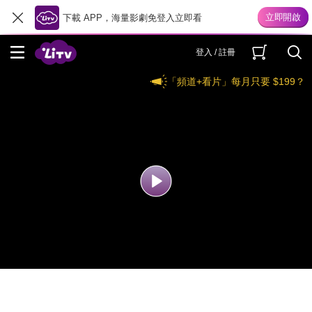
下載 APP，海量影劇免登入立即看
登入 / 註冊
「頻道+看片」每月只要 $199？