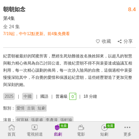
朝朝如念
8.4
第4集
全 24 集
7/19起，中午12點更新。前4集免費看
收藏
分享
紀雲朝被最好的閨蜜所害，歷經生死劫難後改名換姓歸來，以超凡的智慧
與毅力精心佈局為自己討回公道。而後紀雲朝不得不與裴晏達成協議互相
利用，每一次精心謀劃的佈局，每一次涉入險局的自救，這個過程中裴晏
慢慢深陷其中，不自覺的愛惜和保護起紀雲朝，這些經歷塑造了更加完整
與深刻的她。
2025
中國
國語
普遍級
18 分鐘
類別：
愛情
古裝
短劇
演員：
何宣林
張庭睿
李彥漫
張軒瑜
首頁
電視頻道
戲劇
電影
短劇
更多
收回