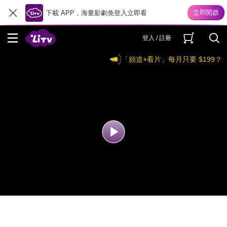
下載 APP，海量影劇免登入立即看
登入 / 註冊
「頻道+看片」每月只要 $199？