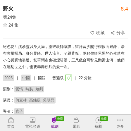
野火
8.4
第24集
全 24 集
收藏
分享
絕色花旦沈慕靈以身入局，撕破殺師陰謀，留洋富少關行楷假面藏鋒，暗
布奪權棋局。身分界限、世人流言、至親背叛，兩顆傷痕累累的心依然在
小心翼翼地靠近。繁華鬧市也硝煙暗湧，三尺戲台可瞥見動盪山河，他們
在這亂世之中，也要轟轟烈烈的愛一次。
2025
中國
國語
普遍級
22 分鐘
類別：
愛情
時裝
短劇
演員：
何宣林
高銘辰
吳明晶
導演：
喜子
# 復仇
# 短劇
# 短劇推薦
# 熱門短劇
# 免費短劇
首頁
電視頻道
戲劇
電影
短劇
更多