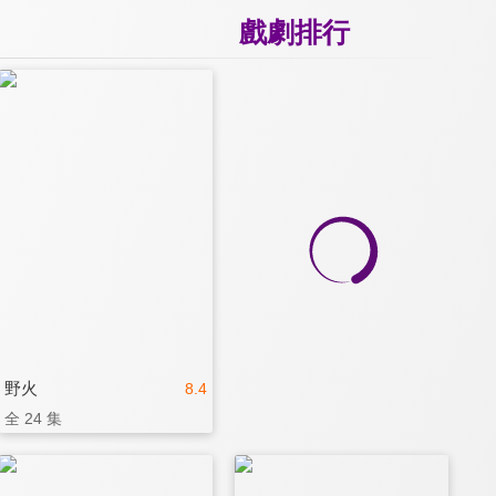
戲劇排行
野火
8.4
全 24 集