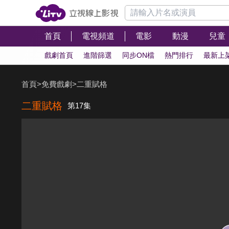
首頁
電視頻道
電影
動漫
兒童
戲劇首頁
進階篩選
同步ON檔
熱門排行
最新上
首頁
>
免費戲劇
>
二重賦格
二重賦格
第17集