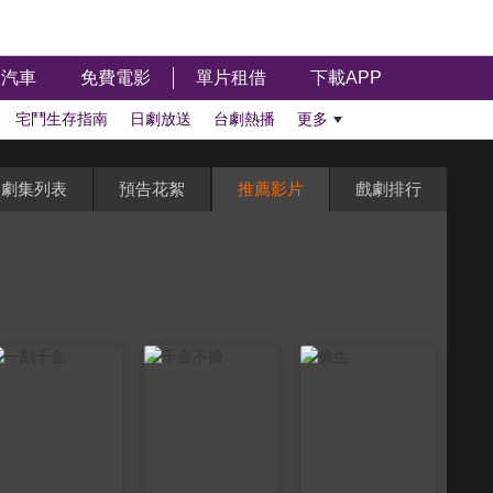
汽車
免費電影
單片租借
下載APP
宅鬥生存指南
日劇放送
台劇熱播
更多
劇集列表
預告花絮
推薦影片
戲劇排行