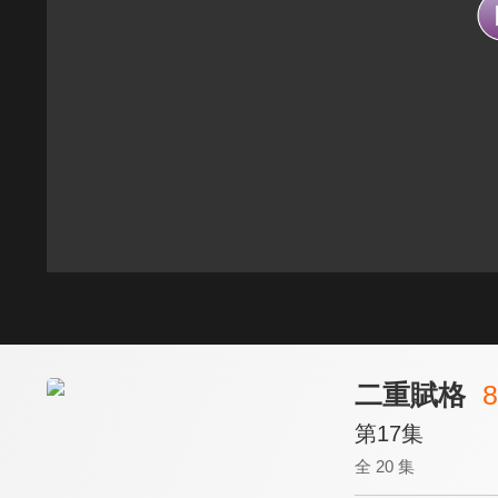
二重賦格
8
第17集
全 20 集