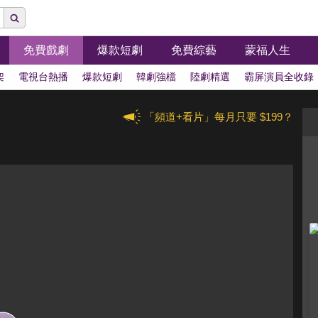
免費戲劇
爆款短劇
免費綜藝
蒙福人生
架
電視台熱播
爆款短劇
韓劇強檔
陸劇精選
霸屏演員全收錄
「頻道+看片」每月只要 $199？