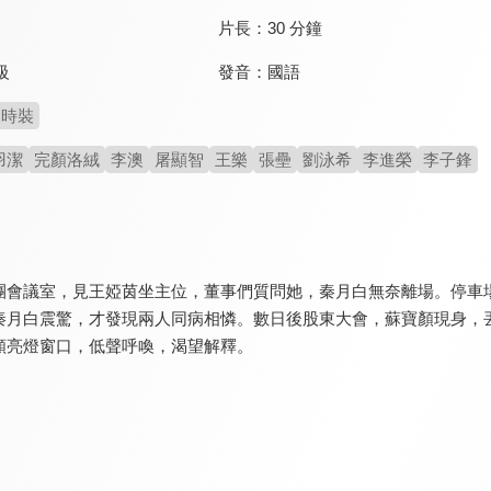
片長：
30 分鐘
發音：
國語
級
時裝
羽潔
完顏洛絨
李澳
屠顯智
王樂
張壘
劉泳希
李進榮
李子鋒
團會議室，見王婭茵坐主位，董事們質問她，秦月白無奈離場。停車
秦月白震驚，才發現兩人同病相憐。數日後股東大會，蘇寶顏現身，
顏亮燈窗口，低聲呼喚，渴望解釋。