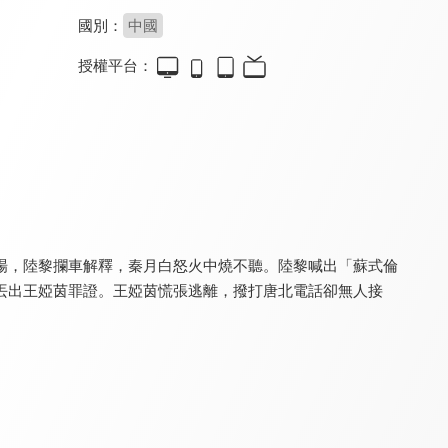
國別：
中國
授權平台：
她的軌跡
深情眼
再次人生
8.4
8.6
8.2
全 31 集
全 26 集
全 24 集
場，陸黎攔車解釋，秦月白怒火中燒不聽。陸黎喊出「蘇式倫
丟出王婭茵罪證。王婭茵慌張逃離，撥打唐北電話卻無人接
心癢
我的後半生
危險垂釣
8.0
8.8
8.2
全 80 集
全 36 集
全 24 集