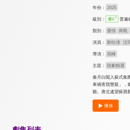
年份：
2025
級別：
普遍
類別：
愛情
商戰
演員：
劉怡潼
沈
導演：
宛峰
主題：
陸劇精選
秦月白闖入蘇式集
車禍害我雙親」，
聽。唐北遙望蘇寶
播放
劇集列表