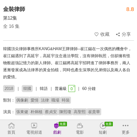
金裝律師
8.8
第12集
全 16 集
收藏
分享
韓國頂尖律師事務所KANG&HAM王牌律師--崔江錫在一次偶然的機會中，
崔江錫遇到了高延宇，高延宇沒念過法學院，沒有律師執照，但卻擁有怪
物般超強記憶力的新人律師。崔江錫將高延宇招聘進了律師事務所，兩人
逐漸發展成為法律界的黃金拍檔，同時也產生深厚的兄弟情以及兩人各自
的愛情。
2018
韓國
韓語
普遍級
60 分鐘
類別：
偶像劇
愛情
法律
職場
時裝
演員：
張東健
朴炯植
蔡貞安
陳熙瓊
高聖熙
崔貴華
收回
首頁
電視頻道
戲劇
電影
短劇
更多