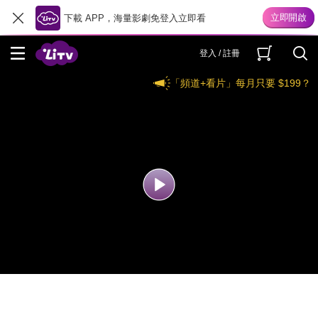
下載 APP，海量影劇免登入立即看
登入 / 註冊
「頻道+看片」每月只要 $199？