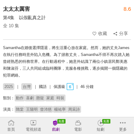
太太太厲害
8.6
第4集 以假亂真之計
全 10 集
收藏
分享
Samantha在婚後選擇隱退，將生活重心放在家庭。然而，她的丈夫James
在執行任務時意外陷入危機。為了拯救丈夫，Samantha不得不再次踏入她
曾經熟悉的特務世界。在行動過程中，她意外結識了兩位小鎮居民鄭美惠
和陳淑芬，三人共同組成臨時團隊，克服各種挑戰，逐步揭開一個隱藏的
犯罪網絡。
2025
台灣
國語
保護級
46 分鐘
類別：
動作
喜劇
懸疑
家庭
時裝
演員：
隋棠
王陽明
曾沛慈
楊祐寧
周采詩
導演：
吳建新
首頁
電視頻道
戲劇
電影
短劇
更多