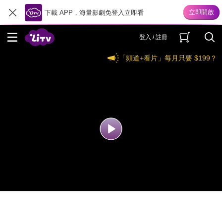
下載 APP，海量影劇免登入立即看
登入 / 註冊
「頻道+看片」每月只要 $199？