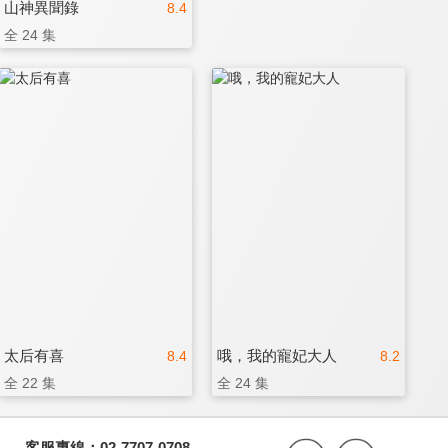
山神異聞錄
8.4
全 24 集
太后有喜
哦，我的寵妃大人
8.4
8.2
全 22 集
全 24 集
客服專線：02-7707-0708