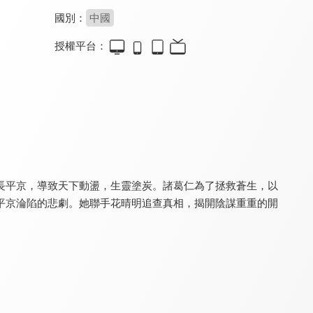
國別：
中國
授權平台：
赴刃
深寵
柴門小福妻
8.4
8.0
8.4
全 24 集
全 73 集
全 24 集
長平京，導致天下動盪，生靈塗炭。諸葛仁為了拯救蒼生，以
平京淪陷的悲劇。她聯手花晴明追查真相，揭開陰謀重重的開
太后有喜
哦，我的寵妃大人
海昏行
8.4
8.2
8.4
全 22 集
全 24 集
全 24 集