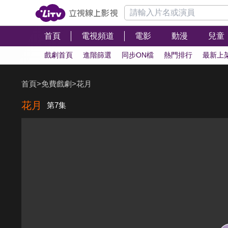
首頁
電視頻道
電影
動漫
兒童
戲劇首頁
進階篩選
同步ON檔
熱門排行
最新上
首頁
>
免費戲劇
>
花月
花月
第7集