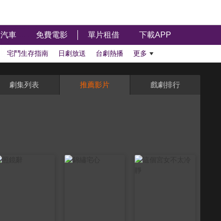
汽車
免費電影
單片租借
下載APP
宅鬥生存指南
日劇放送
台劇熱播
更多
劇集列表
推薦影片
戲劇排行