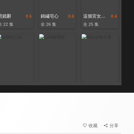
照鏡辭
錦繡宅心
這個宮女不太冷靜
8.6
8.6
8.4
全 22 集
全 26 集
全 25 集
進階的王妃
山神異聞錄
母妃攻略手冊
8.4
8.4
8.4
全 22 集
全 24 集
全 24 集
收藏
分享