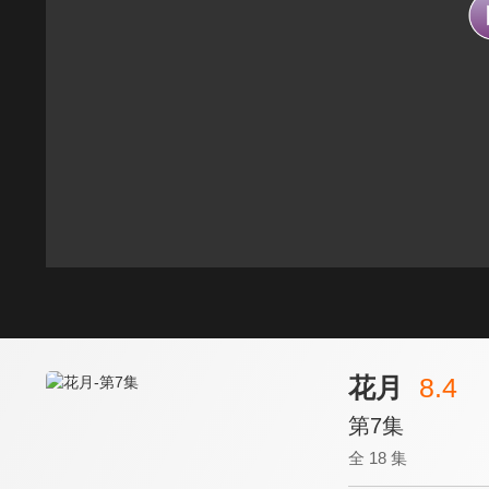
花月
8.4
第7集
全 18 集