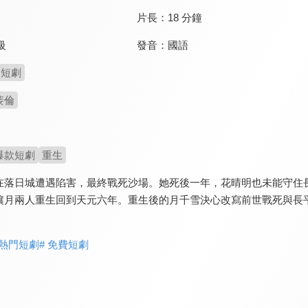
片長：
18 分鐘
發音：
國語
級
短劇
裴倫
爆款短劇
重生
在落日城遭遇陷害，最終戰死沙場。她死後一年，花晴明也未能守住
讓月兩人重生回到天元六年。重生後的月千雪決心改寫前世戰死與長
 熱門短劇
# 免費短劇