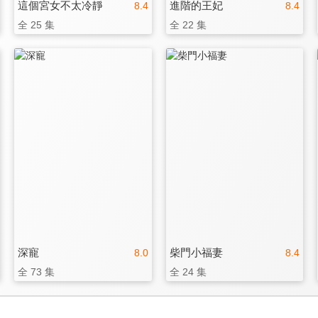
這個宮女不太冷靜
進階的王妃
8.4
8.4
全 25 集
全 22 集
深寵
柴門小福妻
8.0
8.4
全 73 集
全 24 集