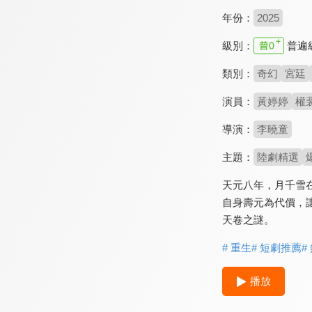
年份：
2025
級別：
普遍
類別：
奇幻
宮廷
演員：
黃婷婷
權
導演：
李曉童
主題：
陸劇精選
天元八年，月千雪
自身壽元為代價，
天卷之謎。
# 重生
# 短劇推薦
#
播放