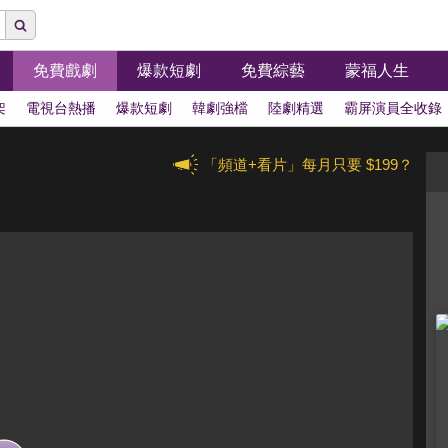
免費戲劇
爆款短劇
免費綜藝
蒙福人生
架
電視台熱播
爆款短劇
韓劇強檔
陸劇精選
霸屏演員全收錄
「頻道+看片」每月只要 $199？