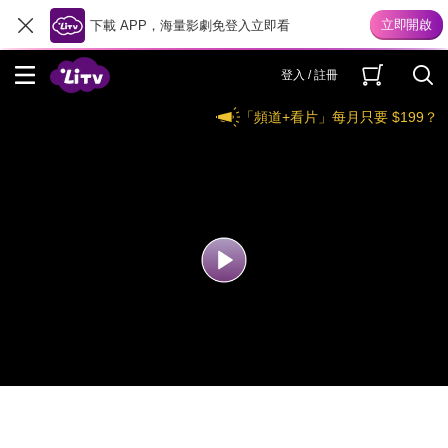
下載 APP，海量影劇免登入立即看
登入 / 註冊
「頻道+看片」每月只要 $199？