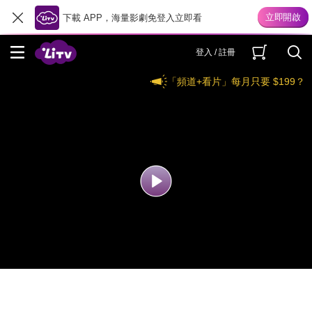
下載 APP，海量影劇免登入立即看
登入 / 註冊
「頻道+看片」每月只要 $199？