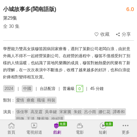
小城故事多(閩南語版)
6.0
第29集
全 30 集
收藏
分享
學歷能力雙高女孩穆笛因病回家療養，遇到了策劃公司老闆白浪，由於意
外兩人不得不一起經營策劃公司。在經營的過程中，穆笛不僅感受到了別
樣的人情温暖，也結識了當地民樂團的成員，穆笛對她熱愛的民樂有了新
的理解，在一次次表演中不斷進步，收穫了越來越多的好評，也和白浪從
針鋒相對變得相互欣賞。
2024
中國
台語配音
普遍級
45 分鐘
類別：
愛情
療癒
職場
時裝
演員：
張佳寧
高至霆
吳幸鍵
宋家騰
朱鋭
呂小雨
娜仁花
譚希和
田徵
王清
陳薪璇
徐紹瑛
導演：
郭增友
首頁
電視頻道
戲劇
電影
短劇
更多