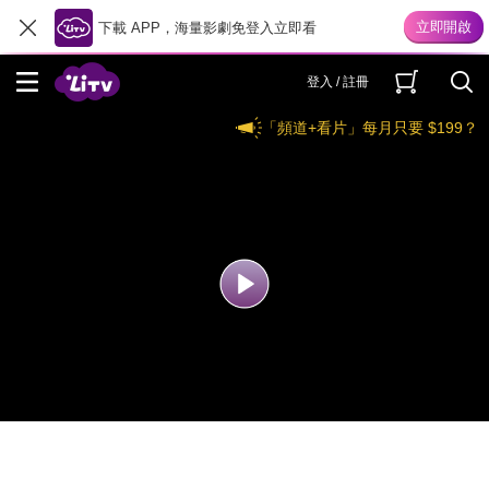
下載 APP，海量影劇免登入立即看
登入 / 註冊
「頻道+看片」每月只要 $199？