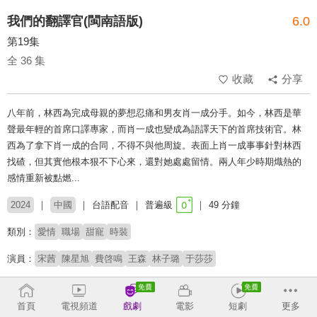
我們的翻譯官(閩南語版)
6.0
第19集
全 36 集
收藏
分享
八年前，林西為完成母親的夢想忍痛和男友肖一成分手。如今，林西是華
聲最年輕的首席口譯專家，而肖一成也變成為語譯天下的首席技術官。林
西為了拿下肖一成的合同，不得不與他周旋。表面上肖一成事事針對林西
找碴，但其實他根本狠不下心來，還對她處處留情。兩人年少時期熾熱的
感情重新被點燃...
2024
中國
台語配音
普遍級
49 分鐘
類別：
愛情
職場
甜寵
時裝
演員：
宋茜
陳星旭
費啓鳴
王森
林子璐
于莎莎
導演：
張彤
首頁
電視頻道
戲劇
電影
短劇
更多