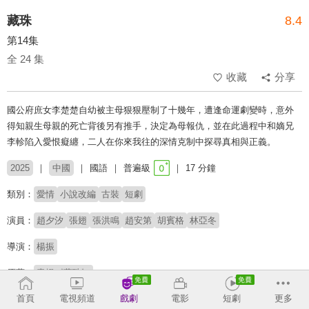
藏珠
8.4
第14集
全 24 集
收藏
分享
國公府庶女李楚楚自幼被主母狠狠壓制了十幾年，遭逢命運劇變時，意外
得知親生母親的死亡背後另有推手，決定為母報仇，並在此過程中和嫡兄
李軫陷入愛恨癡纏，二人在你來我往的深情克制中探尋真相與正義。
2025
中國
國語
普遍級
17 分鐘
類別：
愛情
小說改編
古裝
短劇
演員：
趙夕汐
張翅
張洪鳴
趙安第
胡賓格
林亞冬
導演：
楊振
原著：
青燈《藏珠》
# 短劇推薦
# 熱門短劇
# 免費短劇
# 禁忌戀
首頁
電視頻道
戲劇
電影
短劇
更多