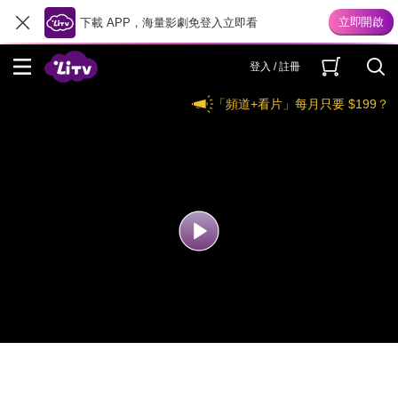
下載 APP，海量影劇免登入立即看
登入 / 註冊
「頻道+看片」每月只要 $199？