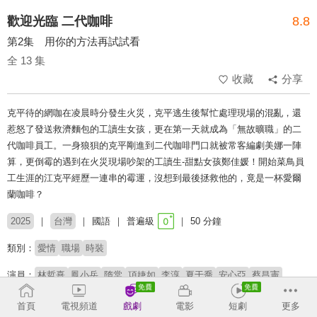
歡迎光臨 二代咖啡
8.8
第2集 用你的方法再試試看
全 13 集
收藏
分享
克平待的網咖在凌晨時分發生火災，克平逃生後幫忙處理現場的混亂，還
惹怒了發送救濟麵包的工讀生女孩，更在第一天就成為「無故曠職」的二
代咖啡員工。一身狼狽的克平剛進到二代咖啡門口就被常客編劇美娜一陣
算，更倒霉的遇到在火災現場吵架的工讀生-甜點女孩鄭佳媛！開始菜鳥員
工生涯的江克平經歷一連串的霉運，沒想到最後拯救他的，竟是一杯愛爾
蘭咖啡？
2025
台灣
國語
普遍級
50 分鐘
類別：
愛情
職場
時裝
演員：
林哲熹
鳳小岳
隋棠
項婕如
李淳
夏于喬
安心亞
蔡昌憲
導演：
邱晧洲
首頁
電視頻道
戲劇
電影
短劇
更多