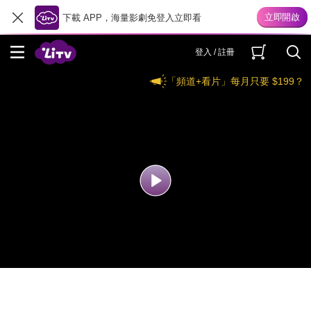
下載 APP，海量影劇免登入立即看
登入 / 註冊
「頻道+看片」每月只要 $199？