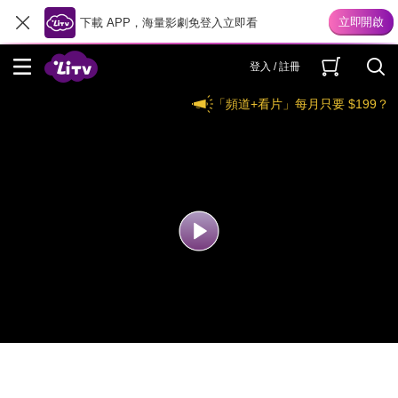
下載 APP，海量影劇免登入立即看
登入 / 註冊
「頻道+看片」每月只要 $199？