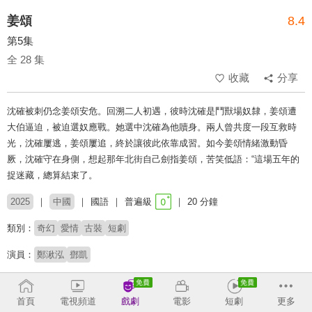
姜頌
8.4
第5集
全 28 集
收藏
分享
沈確被刺仍念姜頌安危。回溯二人初遇，彼時沈確是鬥獸場奴隸，姜頌遭
大伯逼迫，被迫選奴應戰。她選中沈確為他贖身。兩人曾共度一段互救時
光，沈確屢逃，姜頌屢追，終於讓彼此依靠成習。如今姜頌情緒激動昏
厥，沈確守在身側，想起那年北街自己劍指姜頌，苦笑低語：“這場五年的
捉迷藏，總算結束了。
2025
中國
國語
普遍級
20 分鐘
類別：
奇幻
愛情
古裝
短劇
演員：
鄭湫泓
鄧凱
導演：
余阿可
首頁
電視頻道
戲劇
電影
短劇
更多