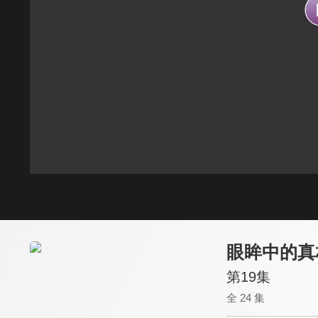
眼眸中的真
第19集
全 24 集