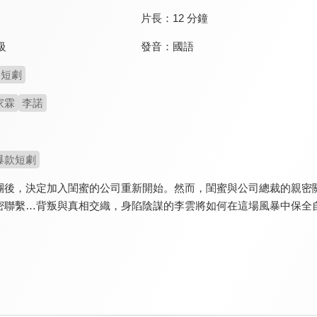
片長：
12 分鐘
發音：
國語
級
短劇
家霖
李諾
爆款短劇
團後，決定加入閨蜜的公司重新開始。然而，閨蜜與公司總裁的親密
密聯繫…背叛與真相交織，身陷陰謀的李雲將如何在這場風暴中保全