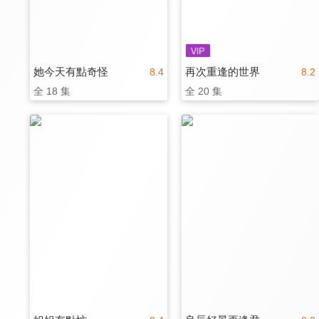
她今天有點奇怪
再次重逢的世界
8.4
8.2
全 18 集
全 20 集