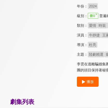
年份：
2024
級別：
普遍
類別：
愛情
時裝
演員：
牛靜捷
王
導演：
杜亮
主題：
陸劇精選
李雲在逃離騙婚集
團的頭目保持著秘
播放
劇集列表