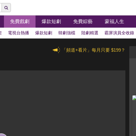
免費戲劇
爆款短劇
免費綜藝
蒙福人生
架
電視台熱播
爆款短劇
韓劇強檔
陸劇精選
霸屏演員全收錄
「頻道+看片」每月只要 $199？