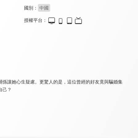
國別：
中國
授權平台：
良辰好景再逢君
結婚才可以
萌寶來襲，總裁夫人別想逃
8.2
8.2
8.0
全 23 集
全 23 集
全 79 集
關係讓她心生疑慮。更驚人的是，這位曾經的好友竟與騙婚集
自己？
橘子汽水
風月無邊
掌中之物
8.0
8.2
8.0
全 20 集
全 24 集
全 83 集