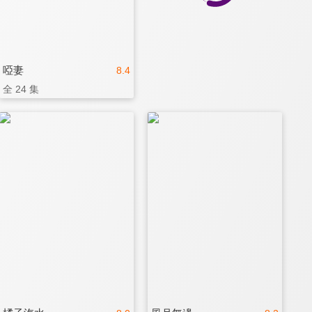
啞妻
8.4
全 24 集