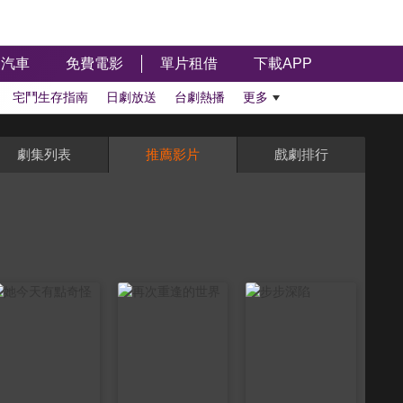
汽車
免費電影
單片租借
下載APP
宅鬥生存指南
日劇放送
台劇熱播
更多
劇集列表
推薦影片
戲劇排行