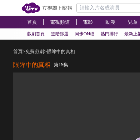
首頁
電視頻道
電影
動漫
兒童
戲劇首頁
進階篩選
同步ON檔
熱門排行
最新上
首頁
>
免費戲劇
>
眼眸中的真相
眼眸中的真相
第19集