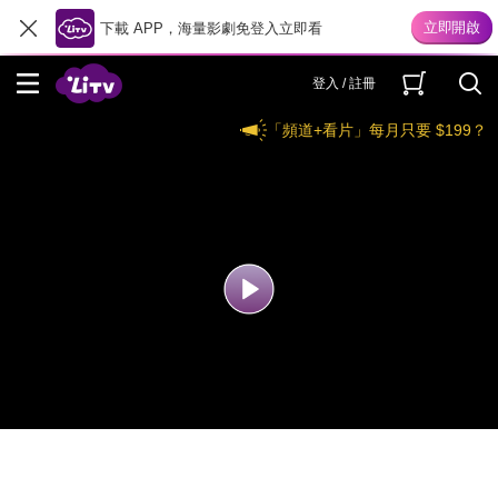
下載 APP，海量影劇免登入立即看
登入 / 註冊
「頻道+看片」每月只要 $199？