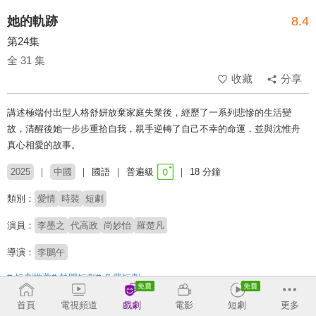
她的軌跡
8.4
第24集
全 31 集
收藏
分享
講述極端付出型人格舒妍放棄家庭失業後，經歷了一系列悲慘的生活變
故，清醒後她一步步重拾自我，親手逆轉了自己不幸的命運，並與沈惟舟
真心相愛的故事。
2025
中國
國語
普遍級
18 分鐘
類別：
愛情
時裝
短劇
演員：
李墨之
代高政
尚妙怡
羅楚凡
導演：
李鵬午
# 短劇推薦
# 熱門短劇
# 免費短劇
首頁
電視頻道
戲劇
電影
短劇
更多
收回