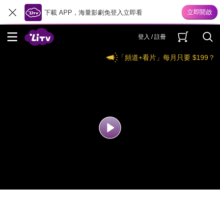
下載 APP，海量影劇免登入立即看
登入 / 註冊
「頻道+看片」每月只要 $199？