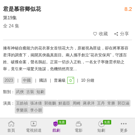
君是慕容卿似花
8.2
第19集
全 24 集
收藏
分享
擁有神秘自癒能力的花衣寨女首領花大力，原被視為匪徒，卻在將軍慕容
君澤的調查下，揭開其俠義真面目。兩人攜手創立“花衣安保局”，守護百
姓、破獲命案，聲名鵲起。正當一切步入正軌，一名女子寧微雲求助之
舉，竟引來一場驚天陰謀，危機悄然而至...
2023
中國
國語
普遍級
10 分鐘
類別：
武俠
古裝
短劇
演員：
王皓禎
張冰倩
郭衛鵬
鮮嘉臣
周崎
蔣承洋
王丹
常塍
郭亞涵
李樂辰
李小朋
導演：
劉斌
首頁
電視頻道
戲劇
電影
短劇
更多