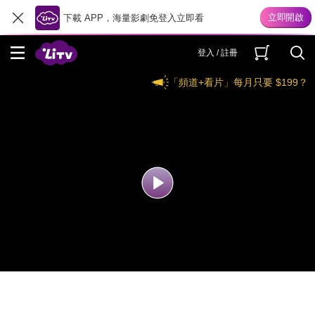
下載 APP，海量影劇免登入立即看
登入 / 註冊
「頻道+看片」每月只要 $199？