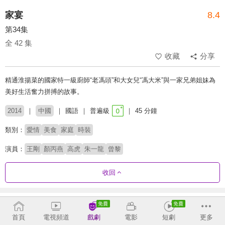
家宴
8.4
第34集
全 42 集
收藏
分享
精通淮揚菜的國家特一級廚師“老馮頭”和大女兒“馮大米”與一家兄弟姐妹為
美好生活奮力拼搏的故事。
2014
中國
國語
普遍級
45 分鐘
類別：
愛情
美食
家庭
時裝
演員：
王剛
顏丙燕
高虎
朱一龍
曾黎
收回
劇集列表
正序
首頁
電視頻道
戲劇
電影
短劇
更多
1 - 36
37 - 42