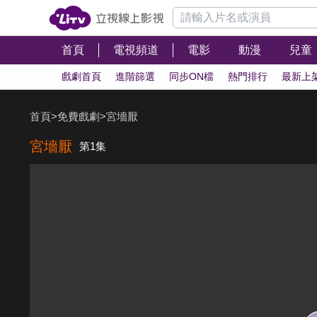
首頁
電視頻道
電影
動漫
兒童
戲劇首頁
進階篩選
同步ON檔
熱門排行
最新上
首頁
>
免費戲劇
>
宮墻厭
宮墻厭
第1集