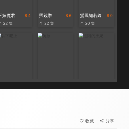
三嫁魔君
照鏡辭
鸞鳳知若錄
8.4
8.6
8.0
全 22 集
全 22 集
全 20 集
以下犯上
仿妝
進階的王妃
8.4
8.4
8.4
全 26 集
全 34 集
全 22 集
收藏
分享