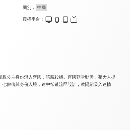
國別：
中國
授權平台：
龍王令之妃卿莫屬
母妃攻略手冊
清宮計
8.4
8.4
8.4
全 30 集
全 24 集
全 24 集
和親公主身份潛入齊國，暗藏殺機。齊國朝堂動盪，苟大人提
十七假借其身份入境，途中卻遭流匪設計，歐陽紹吸入迷情
柴門小福妻
春宵
昭昭如願
8.4
8.2
8.2
全 24 集
全 24 集
全 16 集