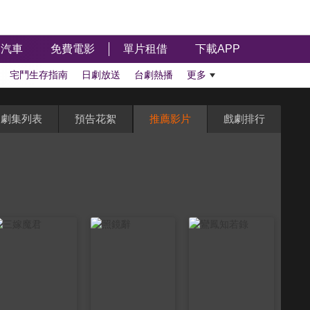
汽車
免費電影
單片租借
下載APP
宅鬥生存指南
日劇放送
台劇熱播
更多
劇集列表
預告花絮
推薦影片
戲劇排行