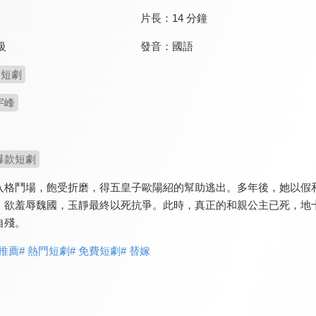
片長：
14 分鐘
發音：
國語
級
短劇
宇峰
爆款短劇
入格鬥場，飽受折磨，得五皇子歐陽紹的幫助逃出。多年後，她以假
，欲羞辱魏國，玉靜最終以死抗爭。此時，真正的和親公主已死，地
自殘。
劇推薦
# 熱門短劇
# 免費短劇
# 替嫁