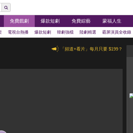
免費戲劇
爆款短劇
免費綜藝
蒙福人生
架
電視台熱播
爆款短劇
韓劇強檔
陸劇精選
霸屏演員全收錄
「頻道+看片」每月只要 $199？