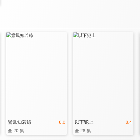
鸞鳳知若錄
以下犯上
8.0
8.4
全 20 集
全 26 集