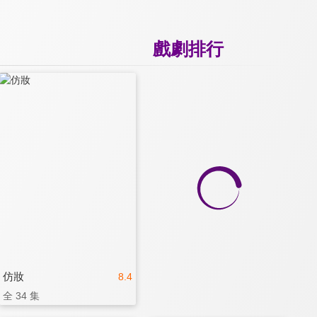
戲劇排行
仿妝
8.4
全 34 集