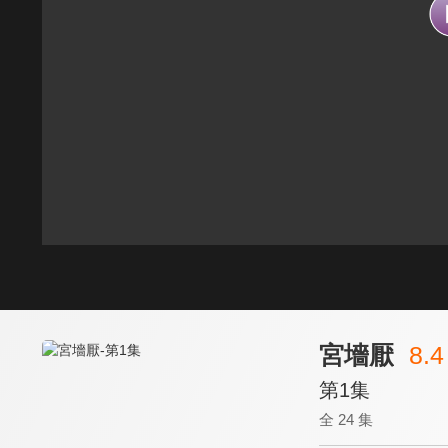
宮墻厭
8.4
第1集
全 24 集