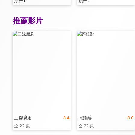
預告1
預告2
推薦影片
三嫁魔君
照鏡辭
8.4
8.6
全 22 集
全 22 集