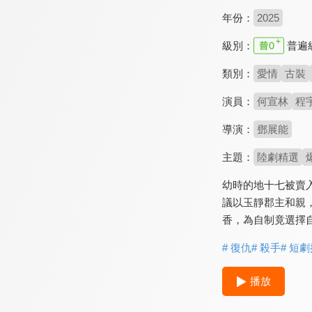
年份：
2025
級別：
普遍
類別：
愛情
古裝
演員：
何宣林
程
導演：
鄧展能
主題：
陸劇精選
幼時的地十七被賣
議以玉靜郡主和親
香，為自制竟選擇
# 復仇
# 殺手
# 短
播放