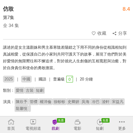
仿妝
8.4
第7集
全 34 集
收藏
分享
講述的是女主溫顏姝和男主慕寒陰差陽錯之下用不同的身份從相識相知到
真誠相愛，從保護自己的小家到共同守護天下的故事，展現了他們對於美
好愛情的無限嚮往和不懈追求，對於彼此人生創傷的互相寬慰與治癒，對
於自身責任和使命的勇敢擔當。
2025
中國
國語
普遍級
20 分鐘
類別：
愛情
古裝
短劇
演員：
陳欣予
管櫟
權沛倫
徐軫軫
史卿妍
吳海
冷巴
淩軒
宋益凡
龍馨悅
# 短劇推薦
# 熱門短劇
# 免費短劇
首頁
電視頻道
戲劇
電影
短劇
更多
收回