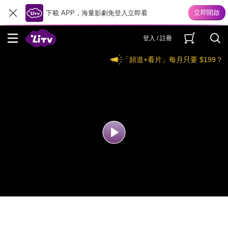
下載 APP，海量影劇免登入立即看
登入 / 註冊
「頻道+看片」每月只要 $199？