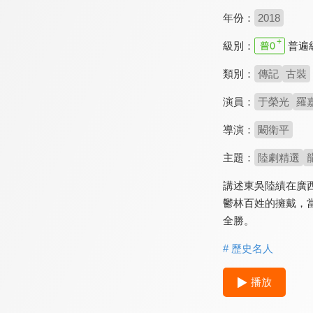
年份：
2018
級別：
普遍
類別：
傳記
古裝
演員：
于榮光
羅
導演：
闞衛平
主題：
陸劇精選
講述東吳陸績在廣
鬱林百姓的擁戴，
全勝。
# 歷史名人
播放