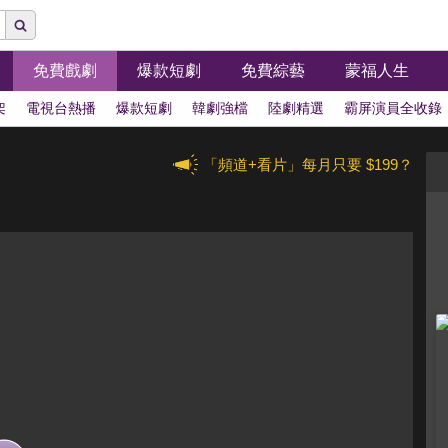
免費戲劇
爆款短劇
免費綜藝
蒙福人生
架
電視台熱播
爆款短劇
韓劇強檔
陸劇精選
霸屏演員全收錄
「頻道+看片」每月只要 $199？