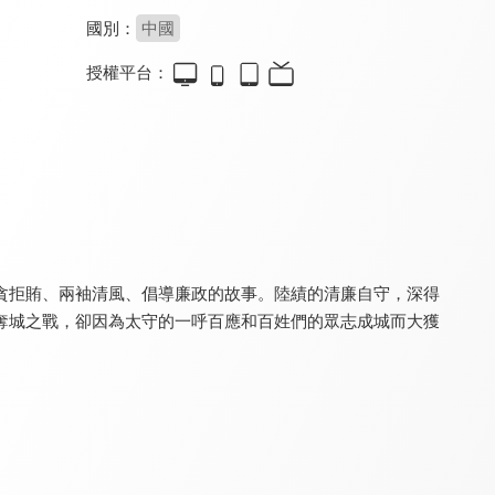
國別：
中國
授權平台：
忽必烈傳奇
大漢天子3
老子傳奇
7.7
8.4
7.8
全 50 集
全 40 集
全 33 集
貪拒賄、兩袖清風、倡導廉政的故事。陸績的清廉自守，深得
奪城之戰，卻因為太守的一呼百應和百姓們的眾志成城而大獲
大將軍韓信
大生意人
新笑傲江湖
7.9
8.8
8.0
全 36 集
全 40 集
全 37 集