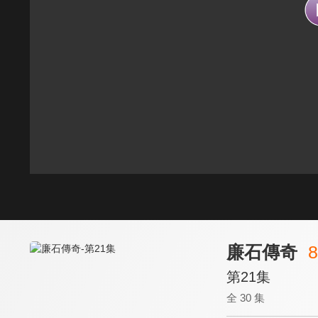
廉石傳奇
8
第21集
全 30 集