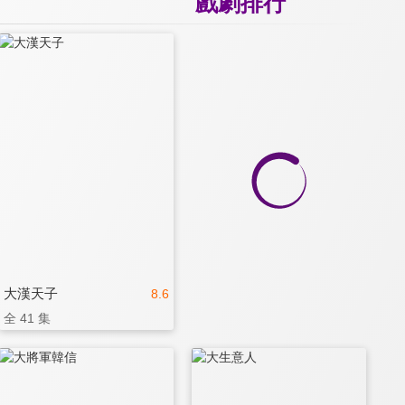
戲劇排行
大漢天子
8.6
全 41 集