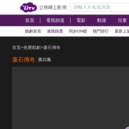
首頁
電視頻道
電影
動漫
兒童
戲劇首頁
進階篩選
同步ON檔
熱門排行
最新上
首頁
>
免費戲劇
>
廉石傳奇
廉石傳奇
第21集