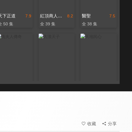
天下正道
紅頂商人胡雪巖
醫聖
7.9
8.2
7.5
全 50 集
全 39 集
全 38 集
冼夫人傳奇
大漢天子
天地民心
8.8
8.6
7.6
全 35 集
全 41 集
全 54 集
收藏
分享