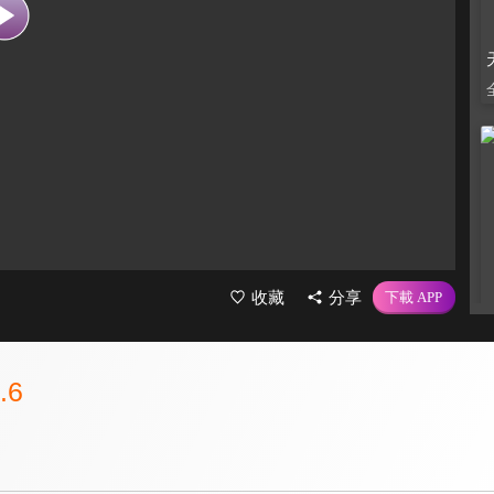
收藏
分享
.6