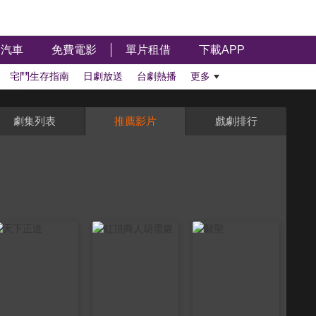
汽車
免費電影
單片租借
下載APP
宅鬥生存指南
日劇放送
台劇熱播
更多
劇集列表
推薦影片
戲劇排行