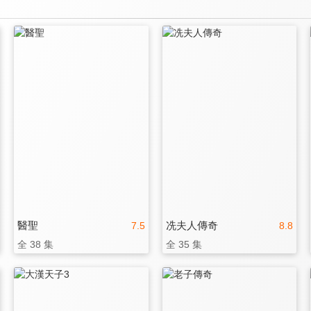
醫聖
冼夫人傳奇
7.5
8.8
全 38 集
全 35 集