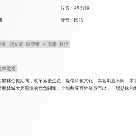
片長：
46 分鐘
發音：
國語
級
嘉良
趙文瑄
歸亞蕾
杜雨露
杜淳
龍華電視
西鬱林任職期間，改革落後生產、提倡科教文化、為官剛直不阿、肅
當鬱林城大兵壓境的危急關頭，全城數萬百姓挺身而出，一場懸殊的