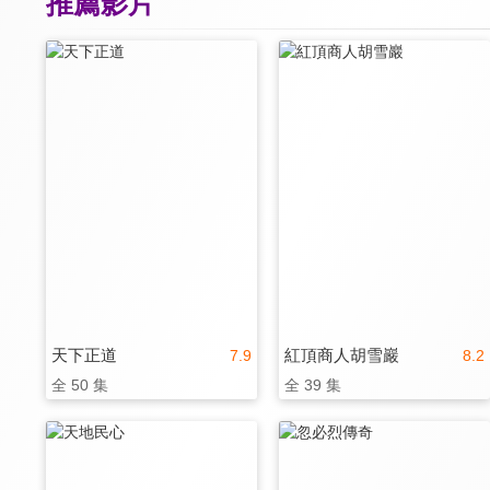
推薦影片
天下正道
紅頂商人胡雪巖
7.9
8.2
全 50 集
全 39 集