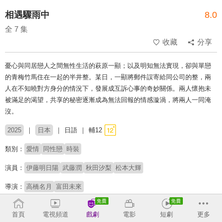
相遇驟雨中
8.0
全 7 集
收藏
分享
憂心與同居戀人之間無性生活的萩原一顯；以及明知無法實現，卻與單戀
的青梅竹馬住在一起的半井整。某日，一顯將郵件誤寄給同公司的整，兩
人在不知曉對方身分的情況下，發展成互訴心事的奇妙關係。兩人懷抱未
被滿足的渴望，共享的秘密逐漸成為無法回報的情感漩渦，將兩人一同淹
沒。
2025
日本
日語
輔12
類別：
愛情
同性戀
時裝
演員：
伊藤明日陽
武藤潤
秋田汐梨
松本大輝
導演：
高橋名月
富田未來
收回
首頁
電視頻道
戲劇
電影
短劇
更多