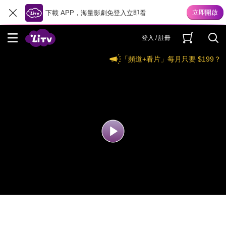
下載 APP，海量影劇免登入立即看
登入 / 註冊
「頻道+看片」每月只要 $199？