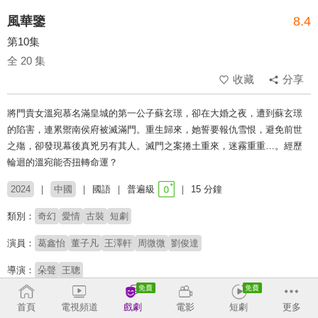
風華鑒
8.4
第10集
全 20 集
收藏
分享
將門貴女溫宛慕名滿皇城的第一公子蘇玄璟，卻在大婚之夜，遭到蘇玄璟
的陷害，連累禦南侯府被滅滿門。重生歸來，她誓要報仇雪恨，避免前世
之殤，卻發現幕後真兇另有其人。滅門之案捲土重來，迷霧重重…。經歷
輪迴的溫宛能否扭轉命運？
2024
中國
國語
普遍級
15 分鐘
類別：
奇幻
愛情
古裝
短劇
演員：
葛鑫怡
董子凡
王澤軒
周微微
劉俊達
導演：
朵聲
王聰
# 逆襲
# 重生
# 短劇推薦
# 熱門短劇
# 免費短劇
首頁
電視頻道
戲劇
電影
短劇
更多