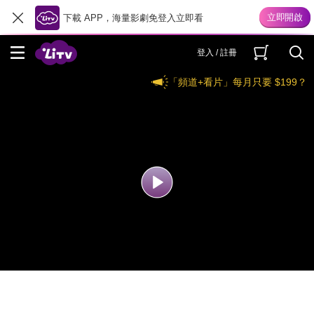
下載 APP，海量影劇免登入立即看
登入 / 註冊
「頻道+看片」每月只要 $199？