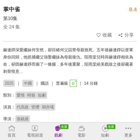
掌中雀
8.4
第10集
全 24 集
收藏
分享
赫連錚深愛繼妹何安然，卻目睹何父囚禁母親致死。五年後赫連錚以督軍
身份回歸，他抓捕繼父強娶繼妹為母親復仇。陌雨棠兒時與赫連錚相依為
命，卻因赫連錚而瘸了一條腿，多年後重聚，陌雨棠絕美戲妝之後卻藏著
刺骨恨意...
2025
中國
國語
普遍級
14 分鐘
類別：
愛情
時裝
短劇
演員：
代高政
管櫟
胡亦瑤
導演：
張銘座
# 姨母笑
# 短劇推薦
# 熱門短劇
# 免費短劇
# 禁忌戀
首頁
電視頻道
戲劇
電影
短劇
更多