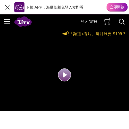
下載 APP，海量影劇免登入立即看
登入 / 註冊
「頻道+看片」每月只要 $199？