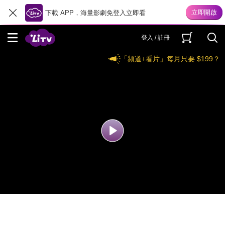
下載 APP，海量影劇免登入立即看
登入 / 註冊
「頻道+看片」每月只要 $199？