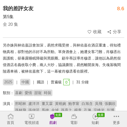
我的差評女友
8.6
第5集
全 20 集
收藏
分享
另亦姝與林佑嘉誤會加深，易然求職受挫，與林佑嘉在酒店重逢，得知禮
物真相，卻對他的示好不為所動。單身酒會上，她遭女客刁難，肖穆丞出
面護航，卻暴露睡眠障礙與黑眼圈。顧辛蒂誤導肖穆丞，讓他以為易然假
借酒店名義收取小費，兩人大吵，協議撕毀，易然離開泉海。失魂落魄間
險遇車禍，被林佑嘉救下，這一幕被肖穆丞看在眼裡。
2025
中國
國語
普遍級
31 分鐘
類別：
喜劇
愛情
甜寵
時裝
演員：
邢昭林
盧洋洋
董又霖
黃曉婉
鮑李甯
白旭含
吳飛
張鵬欣
孫林飛
張伊諾
馬婕
金城
孫熹之
楊青
孔琳
宗峰岩
彭博
導演：
趙哲
王偉
首頁
電視頻道
戲劇
電影
短劇
更多