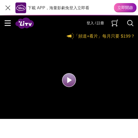
下載 APP，海量影劇免登入立即看
登入 / 註冊
「頻道+看片」每月只要 $199？