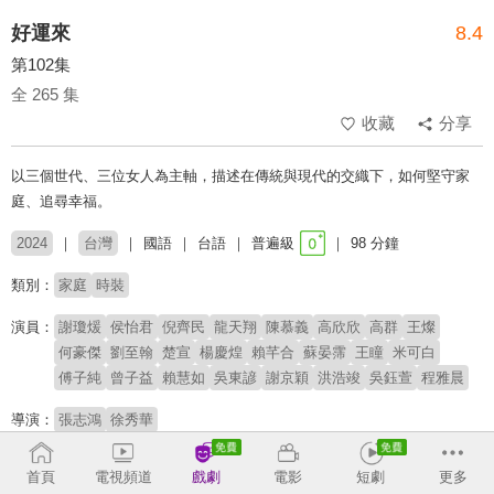
好運來
8.4
第102集
全 265 集
收藏
分享
以三個世代、三位女人為主軸，描述在傳統與現代的交織下，如何堅守家
庭、追尋幸福。
2024
台灣
國語
台語
普遍級
98 分鐘
類別：
家庭
時裝
演員：
謝瓊煖
侯怡君
倪齊民
龍天翔
陳慕義
高欣欣
高群
王燦
何豪傑
劉至翰
楚宣
楊慶煌
賴芊合
蘇晏霈
王瞳
米可白
傅子純
曾子益
賴慧如
吳東諺
謝京穎
洪浩竣
吳鈺萱
程雅晨
導演：
張志鴻
徐秀華
# 外遇
# 狗血
# 八點檔
首頁
電視頻道
戲劇
電影
短劇
更多