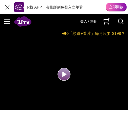
下載 APP，海量影劇免登入立即看
登入 / 註冊
「頻道+看片」每月只要 $199？