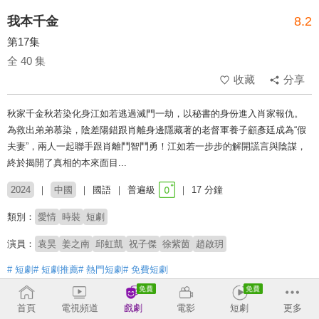
我本千金
8.2
第17集
全 40 集
收藏
分享
秋家千金秋若染化身江如若逃過滅門一劫，以秘書的身份進入肖家報仇。
為救出弟弟慕染，陰差陽錯跟肖離身邊隱藏著的老督軍養子顧彥廷成為“假
夫妻”，兩人一起聯手跟肖離鬥智鬥勇！江如若一步步的解開謊言與陰謀，
終於揭開了真相的本來面目...
2024
中國
國語
普遍級
17 分鐘
類別：
愛情
時裝
短劇
演員：
袁昊
姜之南
邱虹凱
祝子傑
徐紫茵
趙啟玥
# 短劇
# 短劇推薦
# 熱門短劇
# 免費短劇
收回
首頁
電視頻道
戲劇
電影
短劇
更多