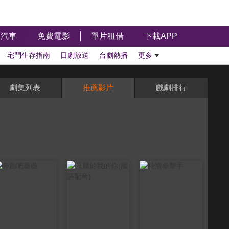
汽車
免費電影
單片租借
下載APP
宅鬥生存指南
日劇放送
台劇熱播
更多
劇集列表
推薦影片
戲劇排行