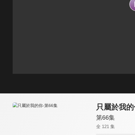
只屬於我的
第66集
全 121 集