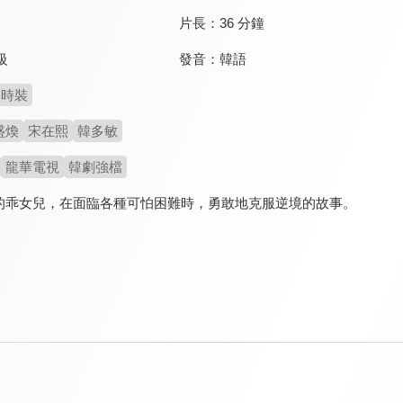
片長：
36 分鐘
發音：
韓語
級
時裝
盛煥
宋在熙
韓多敏
龍華電視
韓劇強檔
的乖女兒，在面臨各種可怕困難時，勇敢地克服逆境的故事。