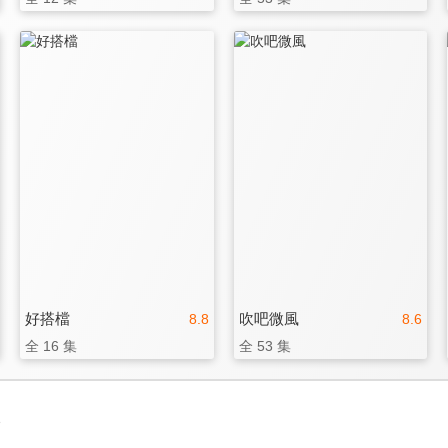
好搭檔
吹吧微風
8.8
8.6
全 16 集
全 53 集
3