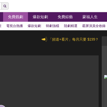
免費戲劇
爆款短劇
免費綜藝
蒙福人生
架
電視台熱播
爆款短劇
韓劇強檔
陸劇精選
霸屏演員全收錄
「頻道+看片」每月只要 $199？