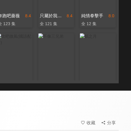
奔跑吧薔薇
只屬於我的你(國語配音)
純情拳擊手
8.4
8.4
8.0
全 123 集
全 121 集
全 12 集
吹吧微風(國語配音)
不像三兄弟
紙之月
8.6
8.6
7.9
全 53 集
全 70 集
全 10 集
收藏
分享