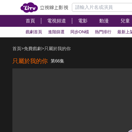
首頁
電視頻道
電影
動漫
兒童
戲劇首頁
進階篩選
同步ON檔
熱門排行
最新上
首頁
>
免費戲劇
>
只屬於我的你
只屬於我的你
第66集