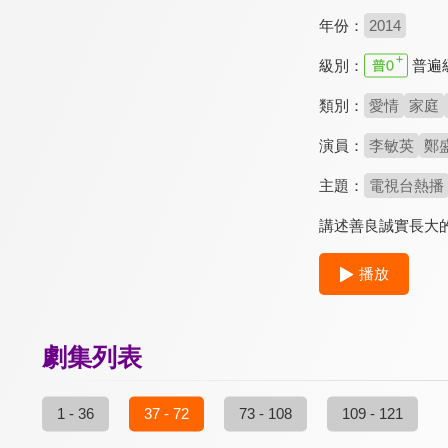
年份：
2014
級別：
普遍
類別：
愛情
家庭
演員：
李敏英
鄭
主題：
電視台熱播
講述善良誠實長大
播放
劇集列表
1 - 36
37 - 72
73 - 108
109 - 121