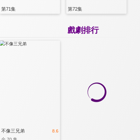
第71集
第72集
戲劇排行
不像三兄弟
8.6
全 70 集