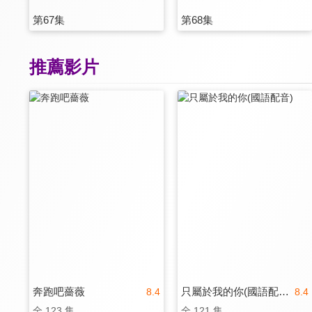
第67集
第68集
推薦影片
奔跑吧薔薇
只屬於我的你(國語配音)
8.4
8.4
全 123 集
全 121 集