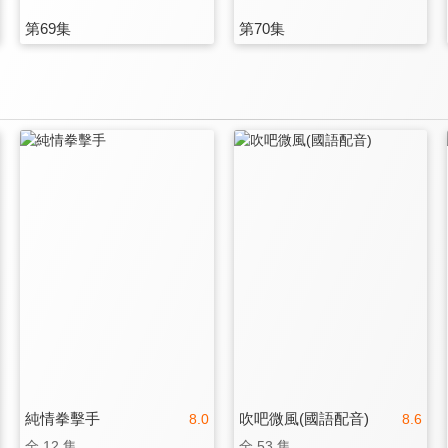
第69集
第70集
純情拳擊手
吹吧微風(國語配音)
8.0
8.6
全 12 集
全 53 集