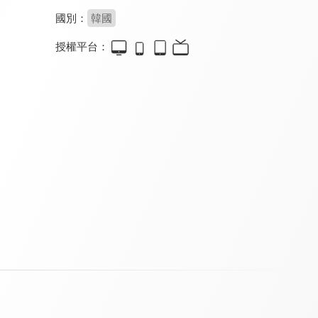
國別：
韓國
授權平台：
能成為陌生人嗎
好搭檔
吹吧微風
8.4
8.8
8.6
全 12 集
全 16 集
全 53 集
爺們兒
不屈的兒媳(國語配音)
粉紅色口紅
7.3
8.6
8.4
全 34 集
全 113 集
全 149 集