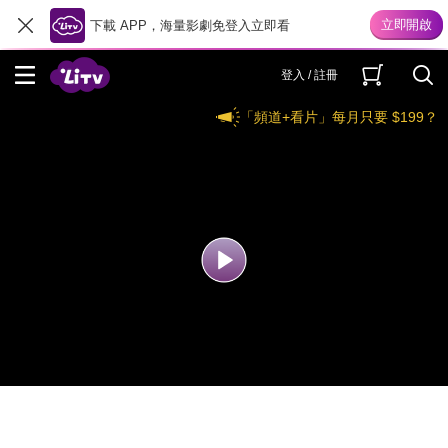
下載 APP，海量影劇免登入立即看
登入 / 註冊
「頻道+看片」每月只要 $199？