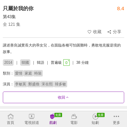
只屬於我的你
8.4
第43集
全 121 集
收藏
分享
講述善良誠實長大的乖女兒，在面臨各種可怕困難時，勇敢地克服逆境的
故事。
2014
韓國
韓語
普遍級
38 分鐘
類別：
愛情
家庭
時裝
演員：
李敏英
鄭盛煥
宋在熙
韓多敏
收回
劇集列表
正序
首頁
電視頻道
戲劇
電影
短劇
更多
1 - 36
37 - 72
73 - 108
109 - 121