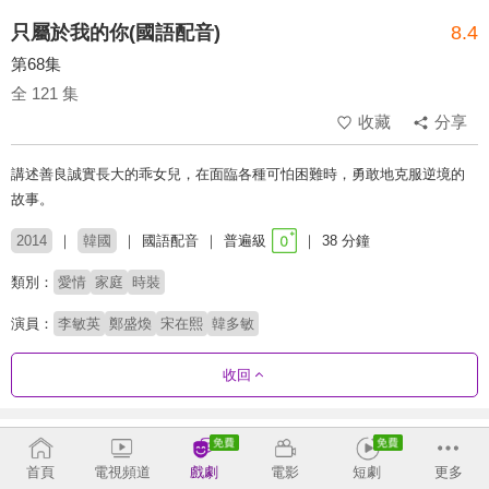
只屬於我的你(國語配音)
8.4
第68集
全 121 集
收藏
分享
講述善良誠實長大的乖女兒，在面臨各種可怕困難時，勇敢地克服逆境的
故事。
2014
韓國
國語配音
普遍級
38 分鐘
類別：
愛情
家庭
時裝
演員：
李敏英
鄭盛煥
宋在熙
韓多敏
收回
劇集列表
正序
首頁
電視頻道
戲劇
電影
短劇
更多
1 - 36
37 - 72
73 - 108
109 - 121