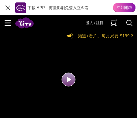
下載 APP，海量影劇免登入立即看
登入 / 註冊
「頻道+看片」每月只要 $199？