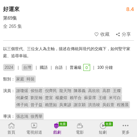
好運來
8.4
第69集
全 265 集
收藏
分享
以三個世代、三位女人為主軸，描述在傳統與現代的交織下，如何堅守家
庭、追尋幸福。
2024
台灣
國語
台語
普遍級
100 分鐘
類別：
家庭
時裝
演員：
謝瓊煖
侯怡君
倪齊民
龍天翔
陳慕義
高欣欣
高群
王燦
何豪傑
劉至翰
楚宣
楊慶煌
賴芊合
蘇晏霈
王瞳
米可白
傅子純
曾子益
賴慧如
吳東諺
謝京穎
洪浩竣
吳鈺萱
程雅晨
導演：
張志鴻
徐秀華
# 外遇
# 狗血
# 八點檔
首頁
電視頻道
戲劇
電影
短劇
更多