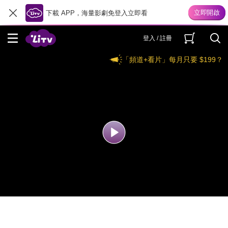
下載 APP，海量影劇免登入立即看
登入 / 註冊
「頻道+看片」每月只要 $199？