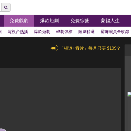
免費戲劇
爆款短劇
免費綜藝
蒙福人生
架
電視台熱播
爆款短劇
韓劇強檔
陸劇精選
霸屏演員全收錄
「頻道+看片」每月只要 $199？