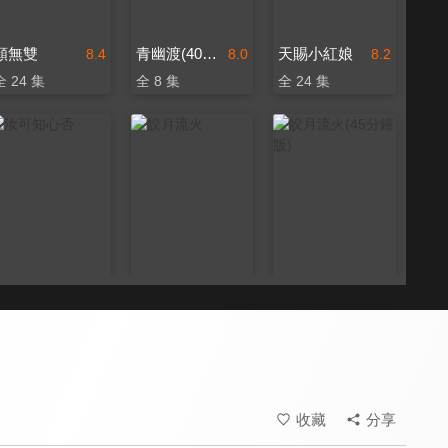
顏無雙
青幽渡(40分鐘版)
天賜小紅娘
8.4
8.0
8.2
全 24 集
全 8 集
全 24 集
汝可知心否
皎月流火
皎月流火(45分鐘版)
8.4
8.6
8.4
全 24 集
全 24 集
全 6 集
收藏
分享