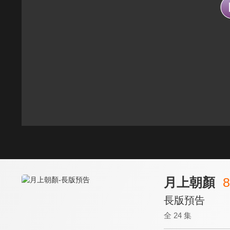
月上朝顏
8
長版預告
全 24 集