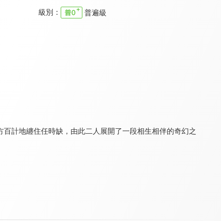
級別：
普遍級
青幽渡
歲歲有餘年
沉香重華
8.0
8.0
8.0
全 25 集
全 30 集
全 21 集
方百計地纏住任時缺，由此二人展開了一段相生相伴的奇幻之
夜城賦之離生
青丘狐傳說
過招
8.6
8.1
8.4
全 19 集
全 37 集
全 23 集