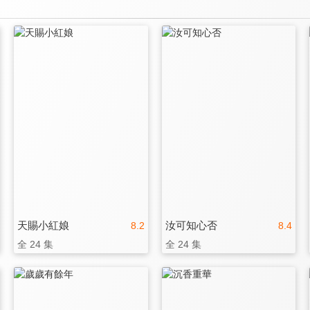
天賜小紅娘
汝可知心否
8.2
8.4
全 24 集
全 24 集