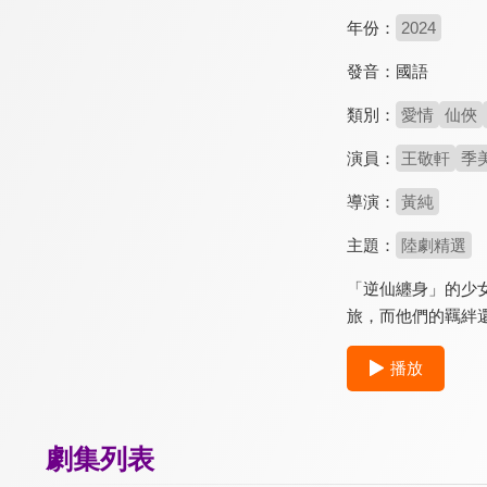
年份：
2024
發音：
國語
類別：
愛情
仙俠
演員：
王敬軒
季
導演：
黃純
主題：
陸劇精選
「逆仙纏身」的少
旅，而他們的羈絆還
播放
劇集列表