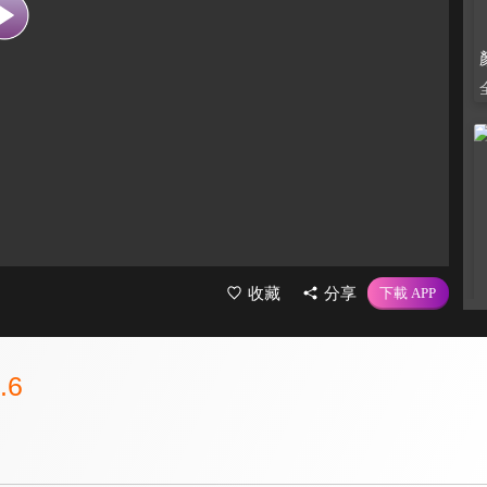
收藏
分享
.6