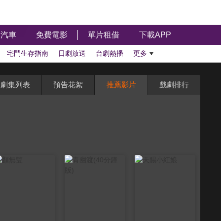
汽車
免費電影
單片租借
下載APP
宅鬥生存指南
日劇放送
台劇熱播
更多
劇集列表
預告花絮
推薦影片
戲劇排行