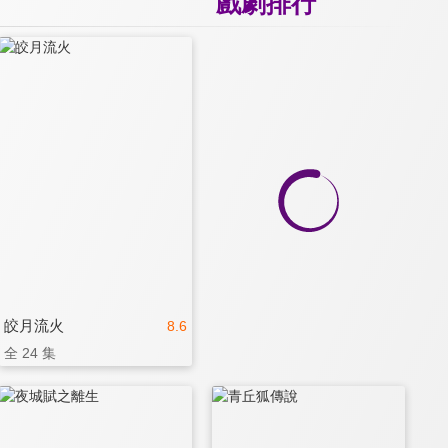
戲劇排行
皎月流火
8.6
全 24 集