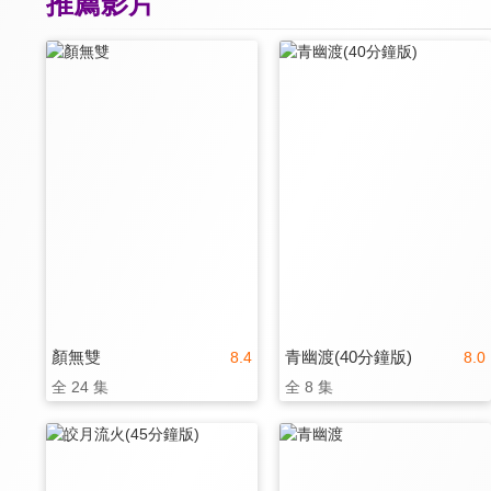
推薦影片
顏無雙
青幽渡(40分鐘版)
8.4
8.0
全 24 集
全 8 集