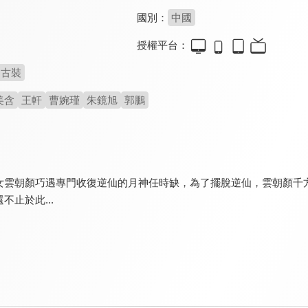
國別：
中國
授權平台：
古裝
美含
王軒
曹婉瑾
朱鏡旭
郭鵬
女雲朝顏巧遇專門收復逆仙的月神任時缺，為了擺脫逆仙，雲朝顏千
不止於此...