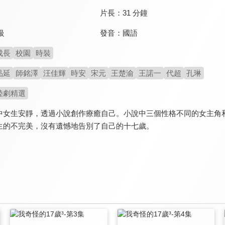
片長：
31 分鐘
發音：
國語
級
成長
校園
時裝
品延
師銘澤
汪佳輝
時安
宋元
王楚渝
王諾一
代超
孔琳
陸劇精選
中女生安靜，透過小說創作療癒自己。小說中三個性格不同的女主角
生的不完美，沒有遺憾地告別了自己的十七歲。