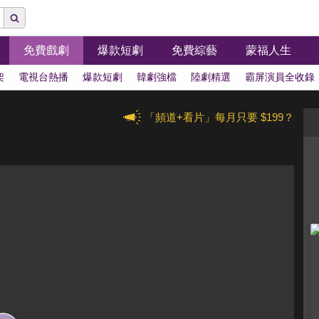
免費戲劇
爆款短劇
免費綜藝
蒙福人生
架
電視台熱播
爆款短劇
韓劇強檔
陸劇精選
霸屏演員全收錄
「頻道+看片」每月只要 $199？