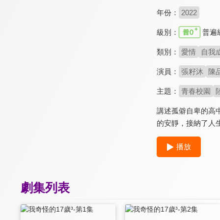
年份：
2022
級別：
普遍
類別：
愛情
自我
演員：
張籽沐
陳
主題：
青春校園
講述孤僻自卑的高
的安靜，接納了人
播放
劇集列表