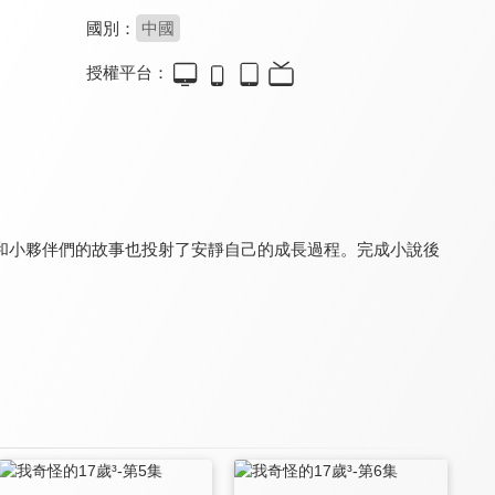
國別：
中國
授權平台：
少年派2
你是人間理想
謝謝你醫生(閩南語版)
7.8
8.0
6.0
全 40 集
全 24 集
全 40 集
和小夥伴們的故事也投射了安靜自己的成長過程。完成小說後
被風吹過的夏天
你是我的美味
左耳
7.2
8.1
8.8
全 24 集
全 23 集
全 36 集