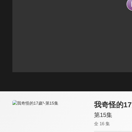
我奇怪的17
第15集
全 16 集