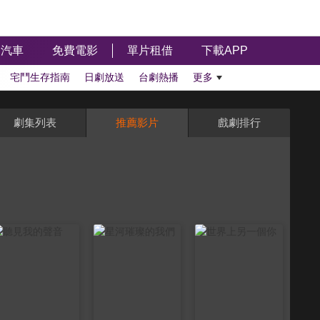
汽車
免費電影
單片租借
下載APP
宅鬥生存指南
日劇放送
台劇熱播
更多
劇集列表
推薦影片
戲劇排行