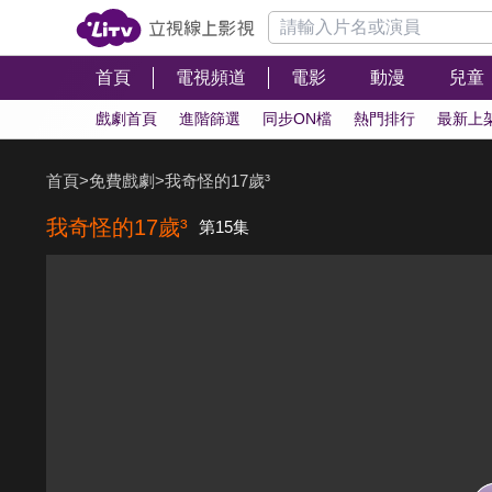
首頁
電視頻道
電影
動漫
兒童
戲劇首頁
進階篩選
同步ON檔
熱門排行
最新上
首頁
>
免費戲劇
>
我奇怪的17歲³
我奇怪的17歲³
第15集