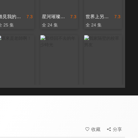
聽見我的聲音
星河璀璨的我們
世界上另一個你
7.3
7.3
7.3
全 25 集
全 24 集
全 24 集
原來是老師啊！
那些回不去的年少時光
我家隔壁的校草男友
7.4
8.0
7.0
全 40 集
全 31 集
全 12 集
收藏
分享