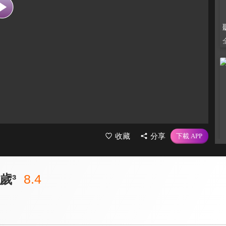
收藏
分享
歲³
8.4