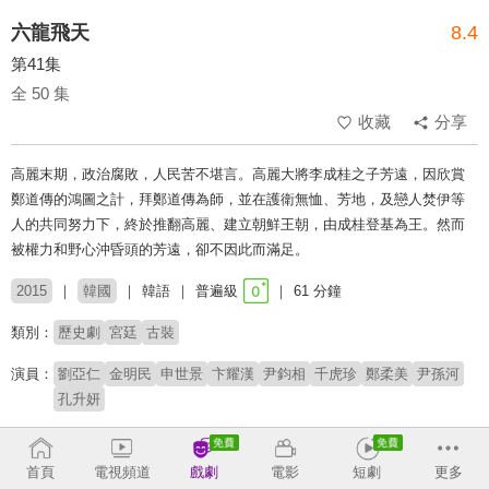
六龍飛天
8.4
第41集
全 50 集
收藏
分享
高麗末期，政治腐敗，人民苦不堪言。高麗大將李成桂之子芳遠，因欣賞
鄭道傳的鴻圖之計，拜鄭道傳為師，並在護衛無恤、芳地，及戀人焚伊等
人的共同努力下，終於推翻高麗、建立朝鮮王朝，由成桂登基為王。然而
被權力和野心沖昏頭的芳遠，卻不因此而滿足。
2015
韓國
韓語
普遍級
61 分鐘
類別：
歷史劇
宮廷
古裝
演員：
劉亞仁
金明民
申世景
卞耀漢
尹鈞相
千虎珍
鄭柔美
尹孫河
孔升妍
導演：
申景秀
李正興
首頁
電視頻道
戲劇
電影
短劇
更多