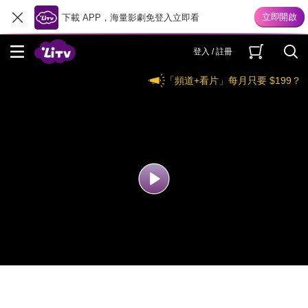
下載 APP，海量影劇免登入立即看
登入 / 註冊
「頻道+看片」每月只要 $199？