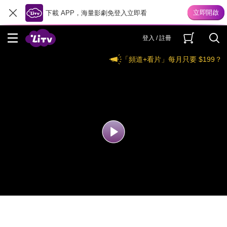
下載 APP，海量影劇免登入立即看
登入 / 註冊
「頻道+看片」每月只要 $199？