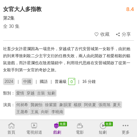
女官大人多指教
8.4
第2集
全 30 集
收藏
分享
社畜少女許星瀾因為一場意外，穿越成了古代安晉城第一女殺手，由於她
的到來導致刺殺二少主宇文衍的任務失敗，兩人由此開啟了相愛相殺的貓
鼠遊戲，而許星瀾也在陰差陽錯中，利用現代思維在安晉城開啟了從第一
女殺手到第一女官的奇妙之旅。
2024
中國
國語
普遍級
16 分鐘
類別：
愛情
穿越
古裝
短劇
演員：
何昶希
龔婉怡
徐紫茵
象韻潔
楊朕
阿依夏
張雨旭
夏天
王晟希
王嵐
向昕
李曉南
導演：
蘇光琦
首頁
電視頻道
戲劇
電影
短劇
更多
# 殺手
# 短劇
# 時空穿越
# 短劇推薦
# 熱門短劇
# 免費短劇